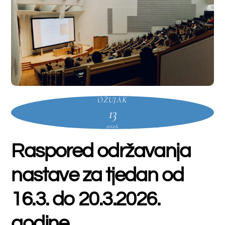
nastave za tjedan od
16.3. do 20.3.2026.
godine
Farmacija
,
Kozmetologija
FRANJO JURILJ
preddiplomski
,
Laboratorijska biomedicina
preddiplomski
Farmacija
Kozmetologija
Laboratorijska
biomedicina