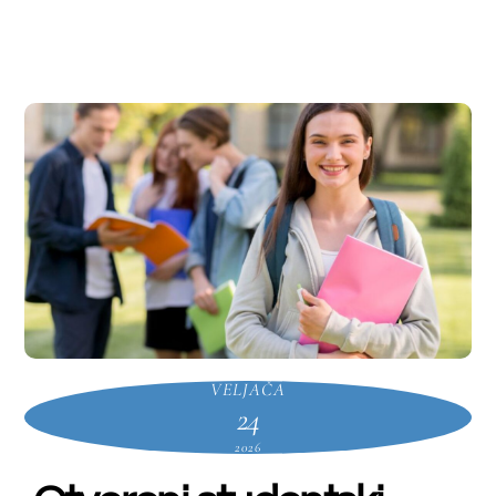
Upisi u ljetni semestar vršit će se
od
24. do 27. veljače 2026. godine
u
studentskoj referadi od 09.00 sati do
11.00 sati.
Prilikom upisa potrebno je priložiti
sljedeće:
– popunjen upisni list (obrazac
možete preuzeti
ovdje
), ( u gornjem
desnom kutu lista upisati broj
indeksa)
– dokaz o uplati za upis na žiro-račun
Sveučilišta u Mostaru (UniCredit
bank d.d.
3381302247050791
) uz
naznačen semestar i godinu studija
koju upisuju.