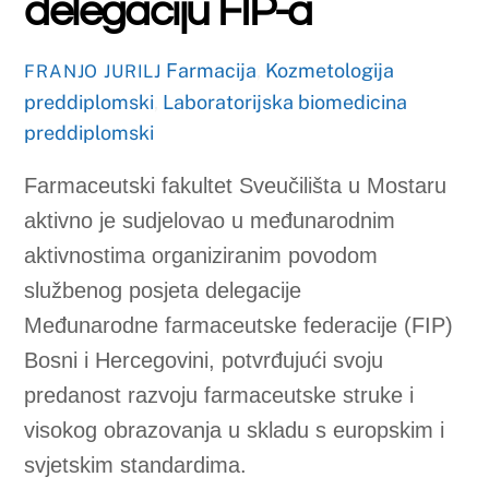
javno ljekarništvo (CPS), dekane
farmaceutskih fakulteta u Bosni i Hercegovini
te ugledne profesore s europskih sveučilišta.
U raspravi su otvorena ključna pitanja razvoja
farmaceutskog obrazovanja:
–
usklađivanje studijskih programa s
međunarodnim kompetencijskim okvirima,
–
jačanje kliničkih i komunikacijskih vještina
studenata,
–
integracija suvremenih digitalnih alata u
nastavni proces,
–
snažnije povezivanje znanosti, nastavnog
procesa i ljekarničke prakse.
Doc. dr. sc. Martin Kondža u svom je
izlaganju istaknuo važnost kontinuiranog