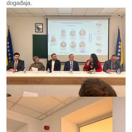
VELJAČA
24
2026
Otvoreni studentski
natječaji
Farmacija
,
Kozmetologija
FRANJO JURILJ
preddiplomski
,
Laboratorijska biomedicina
preddiplomski
Radboud University – Nizozemska
(LJETNI SEMESTAR – rok 27. veljače
2026.)