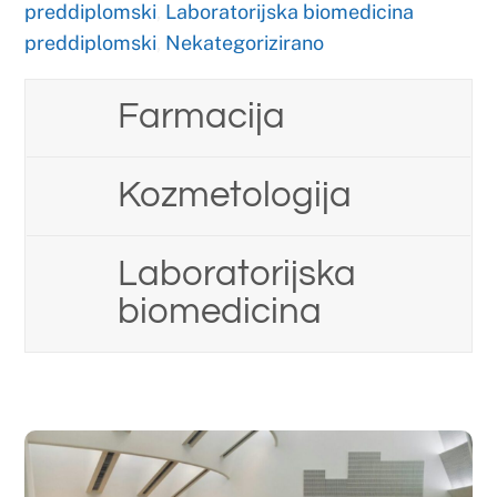
Laboratorijska
biomedicina
OŽUJAK
13
2026
Raspored održavanja