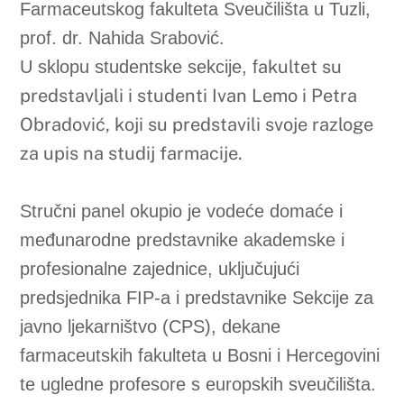
Sudjelovanje predstavnika Farmaceutskog
fakulteta Sveučilišta u Mostaru na ovom
visoko rangiranom međunarodnom skupu
potvrđuje akademsku relevantnost i stratešku
usmjerenost Fakulteta prema izvrsnosti u
znanosti i nastavi.
Ovaj događaj predstavlja važan korak u
daljnjem jačanju suradnje među
farmaceutskim fakultetima u Bosni i
Hercegovini, ali i u povezivanju s globalnim
profesionalnim organizacijama poput FIP-a.
Razmjena znanja i iskustava s
međunarodnim partnerima doprinosi
podizanju standarda obrazovanja te jačanju
uloge farmaceuta kao ključnog zdravstvenog
stručnjaka u sustavu zdravstvene skrbi.