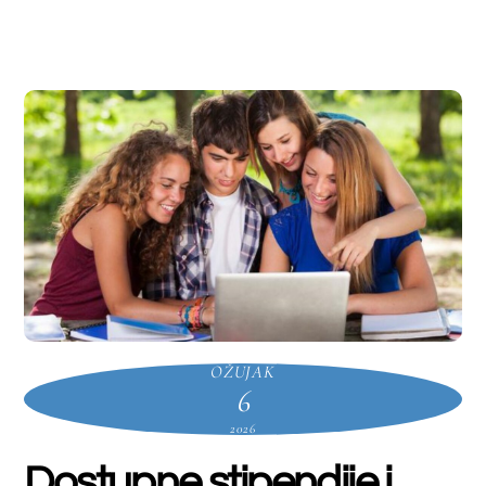
9Ewomen-in-stem%E2%80%9C-/
Informacije o
stipendijama;
https://www.sum.
ba/objave/medunarodna-
suradnja-
obavijesti/
informacije-o-stipendijama-1/
Stipendije Vlade
Rumunjske;
https://www.sum.ba/
objave/medunarodna-suradnja-
obavijesti/stipendije-vlade-
rumunjske/