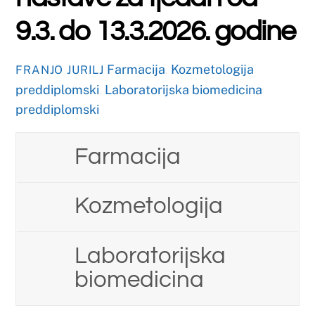
OŽUJAK
6
2026
Dostupne stipendije i
programi
Farmacija
,
Kozmetologija
FRANJO JURILJ
preddiplomski
,
Laboratorijska biomedicina
preddiplomski
British Council – Program „Women in
STEM“;
https://www.sum.ba/
objave/medunarodna-suradnja-
obavijesti/british-council-%
E2%80%93-program-%E2%80%