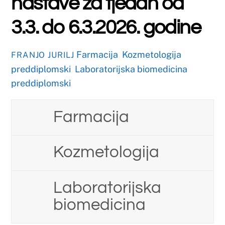
VELJAČA
20
2026
Upisi u ljetni semestar u
akademskoj 2025./2026.
godini
Farmacija
,
Kozmetologija
FRANJO JURILJ
preddiplomski
,
Laboratorijska biomedicina
preddiplomski
,
Nekategorizirano