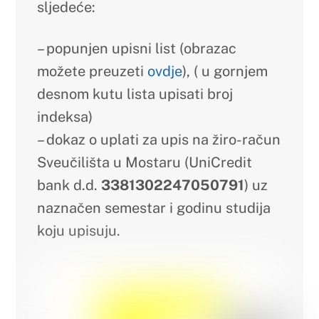
Kozmetologija
Laboratorijska
biomedicina
Recent Posts
Obavijest o kolektivnom godišnjem
odmoru