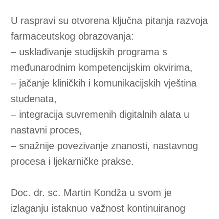
Farmaceutski fakultet Sveučilišta u
Mostaru o
vim putem zahvaljuje Komori
magistara farmacije Federacije Bosne i
Hercegovine, na čelu s predsjednikom prim.
Marinom Crnogorcem, mr. ph. na njihovom
predanom radu i organizaciji ovog velikog
događaja.