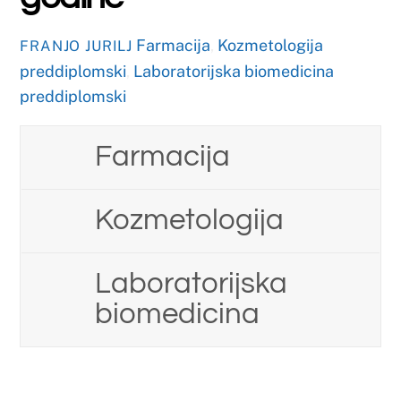
OŽUJAK
6
2026
Raspored održavanja
nastave za tjedan od
9.3. do 13.3.2026. godine
Farmacija
,
Kozmetologija
FRANJO JURILJ