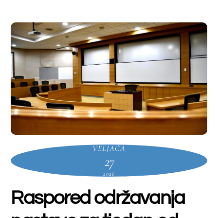
https://www.sum.ba/objave/medunarodna-
suradnja-obavijesti/otvoren-je-natjecaj-
polytechnic-university-of-c%C3%A1vado-
and-ave-(ipca)-/
Mykolas Romeris University – Litva
(
rok 16.
ožujka 2026.)
https://www.sum.ba/objave/medunarodna-
suradnja-obavijesti/natjecaj-mykolas-
romeris-university-u-vilniusu-litva-za-
stipendiranje-studentske-mobilnosti-1/