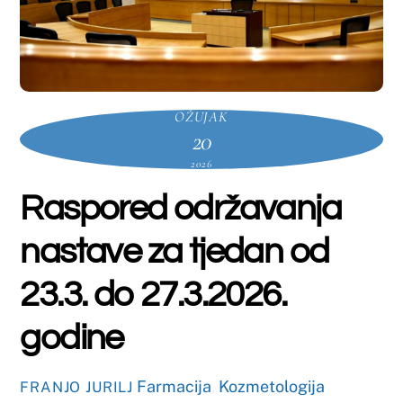
OŽUJAK
20
2026
Raspored održavanja
nastave za tjedan od
23.3. do 27.3.2026.
godine
Farmacija
,
Kozmetologija
FRANJO JURILJ
preddiplomski
,
Laboratorijska biomedicina
preddiplomski
,
Nekategorizirano
Farmacija
Kozmetologija