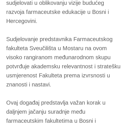
VELJAČA
27
2026
Raspored održavanja
nastave za tjedan od
3.3. do 6.3.2026. godine
Farmacija
,
Kozmetologija
FRANJO JURILJ