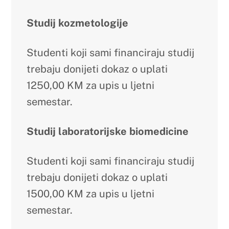
To
Top
©
Farmaceutski fakultet u Mostaru
2026
Made by
iMBTech