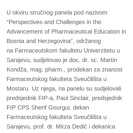
ulaganja u znanstveno-istraživački rad te
potrebu daljnjeg osnaživanja međunarodne
suradnje kao temelja kvalitete visokog
obrazovanja. Naglasio je kako Farmaceutski
fakultet Sveučilišta u Mostaru aktivno radi na
unapređenju znanstvene produktivnosti,
internacionalizaciji i modernizaciji nastavnih
sadržaja, s ciljem osposobljavanja studenata
za izazove suvremene farmaceutske prakse.
Kroz dijalog s kolegama iz Sarajeva i Tuzle,
kao i s međunarodnim stručnjacima, studenti
su imali priliku razmijeniti iskustva, predstaviti
perspektivu svoje generacije te aktivno
sudjelovati u oblikovanju vizije budućeg
razvoja farmaceutske edukacije u Bosni i
Hercegovini.