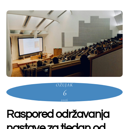
preddiplomski
,
Laboratorijska biomedicina
preddiplomski
Farmacija
Kozmetologija
Laboratorijska
biomedicina