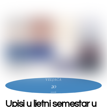
Farmacija
,
Kozmetologija
FRANJO JURILJ
preddiplomski
,
Laboratorijska biomedicina
preddiplomski
Farmacija
Kozmetologija
Laboratorijska
biomedicina