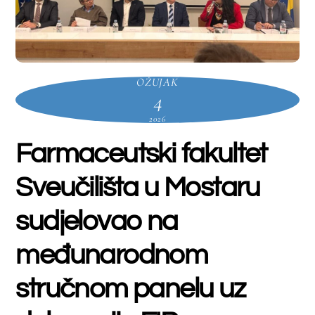
Kondža, mag. pharm., prodekan za znanost
Farmaceutskog fakulteta Sveučilišta u
Mostaru. Uz njega,
na panelu su sudjelovali
predsjednik FIP-a, Paul Sinclair, predsjednik
FIP CPS Sherif Gourgui, dekan
Farmaceutskog fakulteta Sveučilišta u
Sarajevu, prof. dr. Mirza Dedić i dekanica
Farmaceutskog fakulteta Sveučilišta u Tuzli,
prof. dr. Nahida Srabović.
akultet su
U sklopu studentske sekcije, f
predstavljali i studenti Ivan Lemo i Petra
Obradović,
koji su predstavili svoje razloge
za upis na studij farmacije.
Stručni panel okupio je vodeće domaće i
međunarodne predstavnike akademske i
profesionalne zajednice, uključujući
predsjednika FIP-a i predstavnike Sekcije za