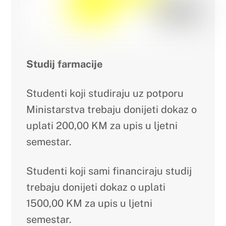
Nastupno predavanje dr.sc. Marte
Mandić
Obavijest
Obavijest o upisu u prvu godinu
studija u akademsku 2026./2027.
godinu
Raspored održavanja ispita za tjedan
od 13.7. do 17.7.2026. godine
Back