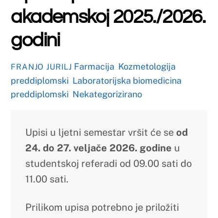
VELJAČA
13
2026
Raspored zimskih
redovitih ispitni rokova
za tjedan od 16.2. do
20.2.2025.
Farmacija
,
Kozmetologija
FRANJO JURILJ
preddiplomski
,
Laboratorijska biomedicina
preddiplomski
,
Nekategorizirano
Farmacija