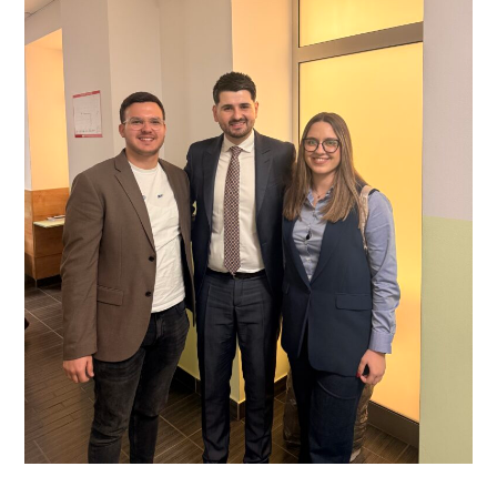
https://www.sum.ba/objave/medunarodna-
suradnja-obavijesti/natjecaj-za-ljetnu-skolu-
radboud-sveucilista-u-nizozemskoj/
Veleučilište “Lavoslav Ružička” u
Vukovaru – RH (LJETNI SEMESTAR
2025./2026./ ZIMSKI SEMESTAR
2026./2027. – rok 13. ožujka 2026. do
12:00 sati)
https://www.sum.ba/objave/medunarodna-
suradnja-obavijesti/natjecaj-veleucilista-
lavoslav-ruzicka-u-vukovaru-rh-za-
studentsku-mobilnosti-u-3/
3
.
Polytechnic University of Cávado and
Ave (IPCA) – Portugal (
rok 16. ožujka
2026.)