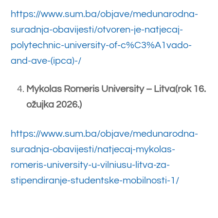
VELJAČA
20
2026
Raspored zimskih
redovitih ispitni rokova
za tjedan od 23.2. do
27.2.2025.