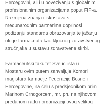
preddiplomski
,
Laboratorijska biomedicina
preddiplomski
Farmacija
Kozmetologija
Laboratorijska
biomedicina