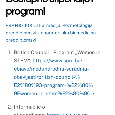
OŽUJAK
4
2026
Farmaceutski fakultet
Sveučilišta u Mostaru
sudjelovao na
međunarodnom
stručnom panelu uz
delegaciju FIP-a
Farmacija
,
Kozmetologija
FRANJO JURILJ
preddiplomski
,
Laboratorijska biomedicina