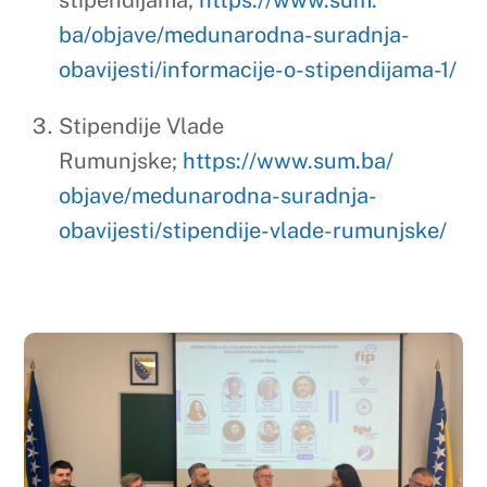
preddiplomski
Farmaceutski fakultet Sveučilišt
a
u Mostaru
aktivno je sudjelovao u međunarodnim
aktivnostima organiziranim povodom
službenog posjeta delegacije
Međunarodn
e
farmaceutsk
e
federacij
e
(FIP)
Bosni i Hercegovini, potvrđujući svoju
predanost razvoju farmaceutske struke i
visokog obrazovanja u skladu s europskim i
svjetskim standardima.
U okviru stručnog panela pod nazivom
“Perspectives and Challenges in the
Advancement of Pharmaceutical Education in
Bosnia and Herzegovina”, održanog
na
Farmaceutskom fakultetu
Univerzitet
u
u
Sarajevu, sudjelovao je doc. dr. sc. Martin