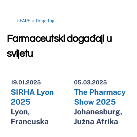
Farmaceutski događaji u
svijetu
19.01.2025
05.03.2025
SIRHA Lyon
The Pharmacy
2025
Show 2025
Lyon,
Johanesburg,
Francuska
Južna Afrika
09.04.2025
20.04.2025
Pharma2025
PharmaCon
Barcelona,
Beč, Austrija
Španjolska
12.10.2025
09.09.2025
The Pharmacy