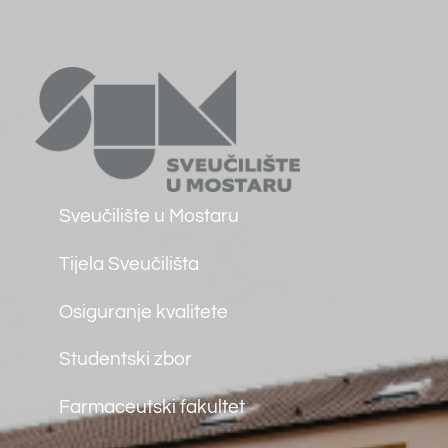
O Fakultetu
Uvodna riječ dekana
Osnovni podaci
Ustroj
Misija, vizija, strategija
Događaji
Osiguranje kvalitete
Međunarodna suradnja
Knjižnica
Javna nabava
Kolegiji