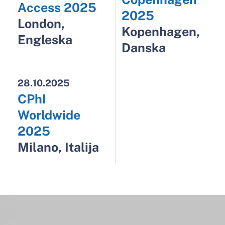
Sveučilište u Mostaru
Tijela Sveučilišta
Osiguranje kvalitete
Studentski zbor
Farmaceutski fakultet