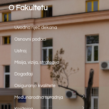
Studij
Integrirani diplomski i
preddiplomski studiji
Preddiplomski studiji
Diplomski studiji
Doktorski studiji
Kontakt
Matice Hrvatske bb
88000 Mostar
tel: (+387) 36 312 791