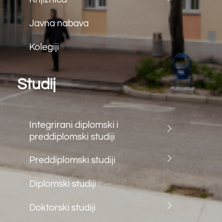
fax: (+387) 36 312 791
e.mail:
farf@sum.ba
Back
To
Top
©
Farmaceutski fakultet u Mostaru
2026
Made by
iMBTech