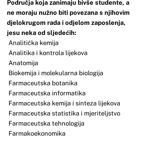
Fiziologija
Humana i populacijska genetika
Klinička farmacija i farmakoterapija
Ljekarnička skrb
Medicinska biokemija i hematologija
Mikrobiologija
Opća i anorganska kemija
Organska kemija
Patofiziologija i patologija
Toksikologija
Zdravstveno zakonodavstvo