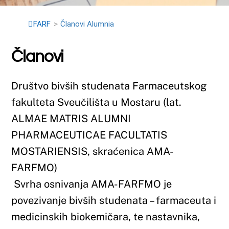
Društvo bivših studenata Farmaceutskog
fakulteta Sveučilišta u Mostaru (lat.
ALMAE MATRIS ALUMNI
PHARMACEUTICAE FACULTATIS
MOSTARIENSIS, skraćenica AMA-
FARFMO)
Svrha osnivanja AMA-FARFMO je
povezivanje bivših studenata – farmaceuta i
medicinskih biokemičara, te nastavnika,
suradnika i svih prijatelja Fakulteta s ciljem
zajedničkog njegovanja struke,
unapređenja i moderniziranja nastave,
odnosno razvoja fakulteta. Od članova
AMA-FARFMO se u tom smislu očekuje
dobrovoljni rad u stručnom ili
organizacijskom obliku, te u aktivnostima