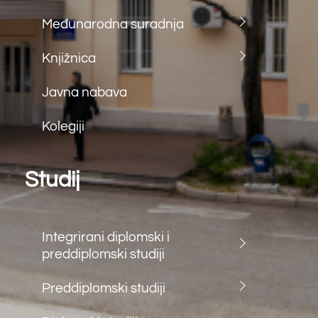
Back
To
Top
©
Farmaceutski fakultet u Mostaru
2026
Made by
iMBTech