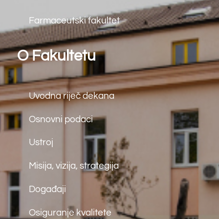
Diplomski studiji
Doktorski studiji
Kontakt
Matice Hrvatske bb
88000 Mostar
tel: (+387) 36 312 791
fax: (+387) 36 312 791
e.mail:
farf@sum.ba