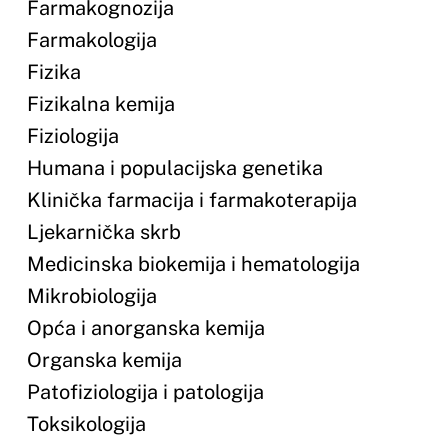
Sveučilište u Mostaru
Tijela Sveučilišta
Osiguranje kvalitete
Studentski zbor
Farmaceutski fakultet
O Fakultetu
Uvodna riječ dekana
Osnovni podaci
Ustroj