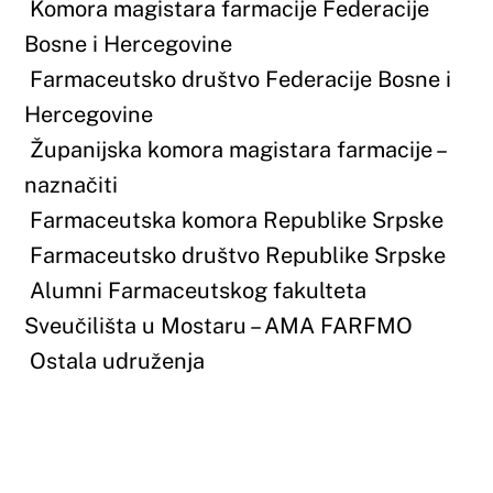
Područja koja zanimaju bivše studente, a
ne moraju nužno biti povezana s njihovim
djelokrugom rada i odjelom zaposlenja,
jesu neka od sljedećih:
Analitička kemija
Analitika i kontrola lijekova
Anatomija
Biokemija i molekularna biologija
Farmaceutska botanika
Farmaceutska informatika
Farmaceutska kemija i sinteza lijekova
Farmaceutska statistika i mjeriteljstvo
Farmaceutska tehnologija
Farmakoekonomika
Farmakognozija
Farmakologija
Fizika
Fizikalna kemija