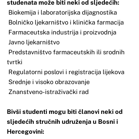
Bivši studenti mogu biti članovi neki od
sljedećih stručnih udruženja u Bosni i
Hercegovini:
Komora magistara farmacije Federacije
Bosne i Hercegovine
Farmaceutsko društvo Federacije Bosne i
Hercegovine
Županijska komora magistara farmacije –
naznačiti
Farmaceutska komora Republike Srpske
Farmaceutsko društvo Republike Srpske
Alumni Farmaceutskog fakulteta
Sveučilišta u Mostaru – AMA FARFMO
Ostala udruženja