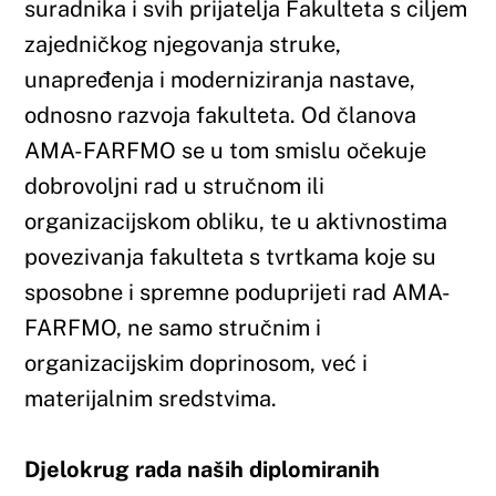
povezivanja fakulteta s tvrtkama koje su
sposobne i spremne poduprijeti rad AMA-
FARFMO, ne samo stručnim i
organizacijskim doprinosom, već i
materijalnim sredstvima.
Djelokrug rada naših diplomiranih
studenata može biti neki od sljedećih:
Biokemija i laboratorijska dijagnostika
Bolničko ljekarništvo i klinička farmacija
Farmaceutska industrija i proizvodnja
Javno ljekarništvo
Predstavništvo farmaceutskih ili srodnih
tvrtki
Regulatorni poslovi i registracija lijekova
Srednje i visoko obrazovanje
Znanstveno-istraživački rad