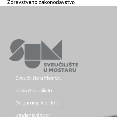
Misija, vizija, strategija
Događaji
Osiguranje kvalitete
Međunarodna suradnja
Knjižnica
Javna nabava
Kolegiji
Studij
Integrirani diplomski i
preddiplomski studiji
Preddiplomski studiji