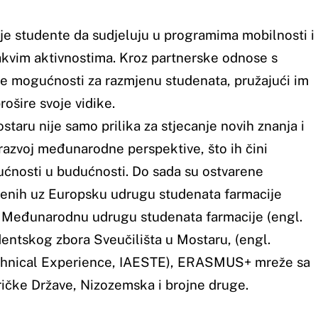
 u Mostaru, (engl.
ESTE), ERASMUS+ mreže sa
i brojne druge.
akt
e Hrvatske bb
 Mostar
+387) 36 312 791
+387) 36 312 791
:
farf@sum.ba