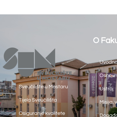
Studentski zbor
Osiguranje kvalitete
Farmaceutski fakultet
Međunarodna surad
Knjižnica
Javna nabava
Kolegiji
©
Far