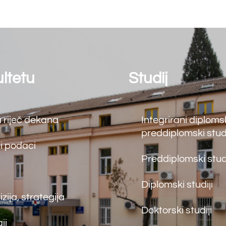
nja
Back
To
Top
maceutski fakultet u Mostaru
2026
Made by
iMBTech