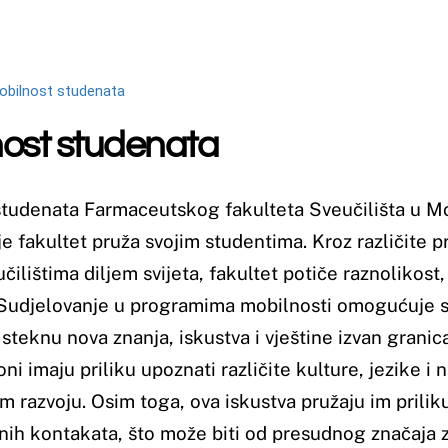
ruža svojim studentima. Kroz različite programe razmjene, studen
em svijeta, fakultet potiče raznolikost, internacionalizaciju i osob
 u programima mobilnosti omogućuje studentima Farmaceutskog 
nanja, iskustva i vještine izvan granica svoje matične institucij
iku upoznati različite kulture, jezike i načine rada, što pridonos
 toga, ova iskustva pružaju im priliku za izgradnju međunarodnih
a, što može biti od presudnog značaja za njihovu buduću karijer
eučilišta u Mostaru aktivno potiče svoje studente da sudjeluju 
se kako bi im olakšao sudjelovanje u takvim aktivnostima. Kroz 
nstitucijama, fakultet osigurava raznolike mogućnosti za razmjen
ite akademske i kulturne okoline te da prošire svoje vidike.
aceutskog fakulteta Sveučilišta u Mostaru nije samo prilika za 
ni rast, međukulturalno razumijevanje i razvoj međunarodne perspe
tu rada i otvara im vrata za brojne mogućnosti u budućnosti. Do 
zmjene putem programa podrške ostvarenih uz Europsku udrugu 
eutical Students’ Association, EPSA), Međunarodnu udrugu stud