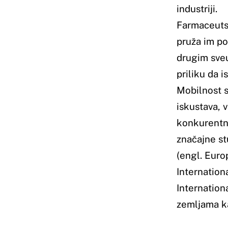
International Pharmaceut
International Associati
zemljama kao što su Indi
O Fakultetu
Uvodna riječ dekan
Osnovni podaci
Sveučilište u Mostaru
Ustroj
Tijela Sveučilišta
Misija, vizija, strateg
Osiguranje kvalitete
Događaji