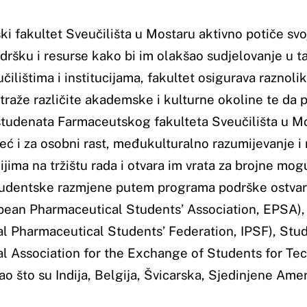
ical Students’ Federation, IPSF), Studentskog zbora Sveučilišta
on for the Exchange of Students for Technical Experience, IA
ja, Belgija, Švicarska, Sjedinjene Američke Države, Nizozemska 
Studij
Kont
Matic
a
Integrirani diplomski i
88000
preddiplomski studiji
tel: (
Preddiplomski studiji
fax: (
e.mail
Diplomski studiji
ija
Doktorski studiji