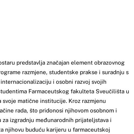
tske prakse i suradnju s
ni razvoj svojih
fakulteta Sveučilišta u
e. Kroz razmjenu
i njihovom osobnom i
 prijateljstava i
u u farmaceutskoj
u programima mobilnosti i
partnerske odnose s
u studenata, pružajući im
stjecanje novih znanja i
ktive, što ih čini
sada su ostvarene
studenata farmacije
enata farmacije (engl.