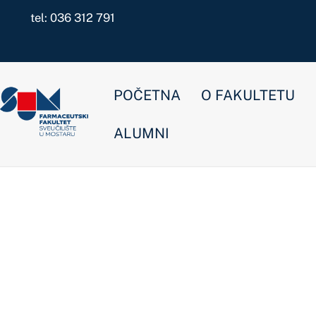
Skip
tel: 036 312 791
to
content
POČETNA
O FAKULTETU
NOVOSTI
ALUMNI