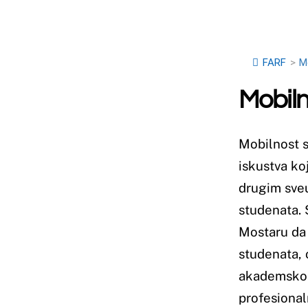
iskustva koje fakultet p
drugim sveučilištima dilj
studenata. Sudjelovanje
Mostaru da steknu nova z
studenata, oni imaju pril
akademskom razvoju. Osim
profesionalnih kontakat
industriji.
Farmaceutski fakultet Sv
pruža im podršku i resur
drugim sveučilištima i i
priliku da istraže različ
Mobilnost studenata Farm
iskustava, već i za osob
konkurentnijima na tržiš
značajne studentske ra
(engl. European Pharmac