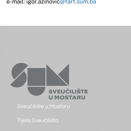
O Fakultetu
Uvodna riječ dekana
Osnovni podaci
Ustroj
Misija, vizija, strategija
Događaji
Osiguranje kvalitete
Međunarodna suradnja
Knjižnica
Javna nabava