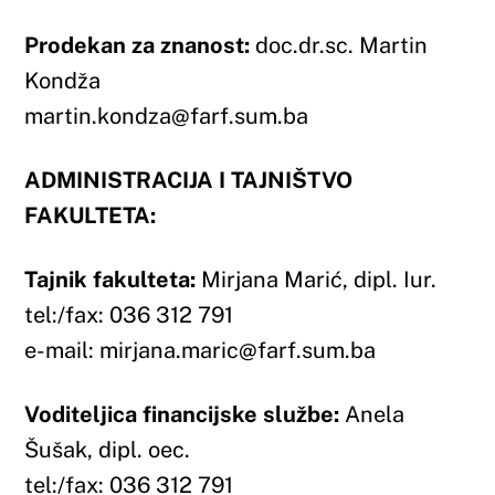
Voditeljica financijske službe:
Anela
Šušak, dipl. oec.
tel:/fax: 036 312 791
e-mail: anela.susak@farf.sum.ba
Voditelj studentske službe:
Franjo Jurilj
tel:/fax: 036 312 791
e-mail: franjo.jurilj@farf.sum.ba
Voditeljica ureda za međunarodnu
suradnju:
Josipa Grubišić, mag. oec.
tel:/fax: 036 312 791
e-mail:
josipa.grubisic@farf.sum.ba
Voditelj laboratorija:
Igor Azinović, mag.
biol. et chem.
tel:/fax: 036 312 791