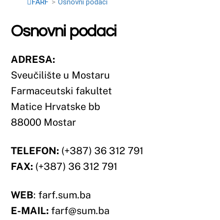
ADRESA:
Sveučilište u Mostaru
Farmaceutski fakultet
Matice Hrvatske bb
88000 Mostar
TELEFON:
(+387) 36 312 791
FAX:
(+387) 36 312 791
WEB
: farf.sum.ba
E-MAIL:
farf@sum.ba
Žiro-račun Farmaceutskog fakulteta
UniCredit bank d.d. Mostar
3381302271311267
Gdje se nalazimo: google mapa