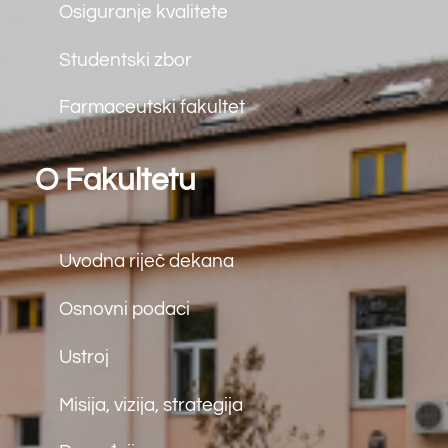
Kolegiji
Studij
Integrirani diplomski i
preddiplomski studiji
Preddiplomski studiji
Diplomski studiji
Doktorski studiji
Kontakt
Matice Hrvatske bb
88000 Mostar