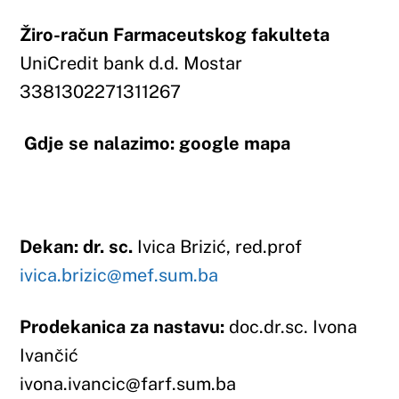
Dekan: dr. sc.
Ivica Brizić, red.prof
ivica.brizic@mef.sum.ba
Prodekanica za nastavu:
doc.dr.sc. Ivona
Ivančić
ivona.ivancic@farf.sum.ba
Prodekan za znanost:
doc.dr.sc. Martin
Kondža
martin.kondza@farf.sum.ba
ADMINISTRACIJA I TAJNIŠTVO
FAKULTETA:
Tajnik fakulteta:
Mirjana Marić, dipl. Iur.
tel:/fax: 036 312 791
e-mail: mirjana.maric@farf.sum.ba