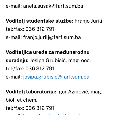
e-mail: igor.azinovic
@farf.sum.ba
Sveučilište u Mostaru
Tijela Sveučilišta
Osiguranje kvalitete
Studentski zbor
Farmaceutski fakultet