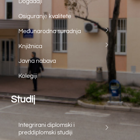
tel: (+387) 36 312 791
fax: (+387) 36 312 791
e.mail:
farf@sum.ba
Back
To
Top
©
Farmaceutski fakultet u Mostaru
2026
Made by
iMBTech