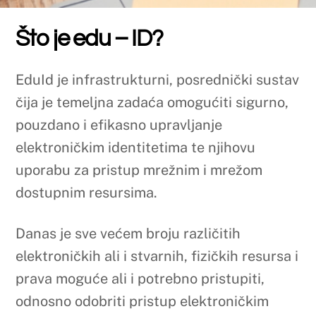
EduId je infrastrukturni, posrednički sustav
čija je temeljna zadaća omogućiti sigurno,
pouzdano i efikasno upravljanje
elektroničkim identitetima te njihovu
uporabu za pristup mrežnim i mrežom
dostupnim resursima.
Danas je sve većem broju različitih
elektroničkih ali i stvarnih, fizičkih resursa i
prava moguće ali i potrebno pristupiti,
odnosno odobriti pristup elektroničkim
putem, najčešće putem Interneta. Pri tome
je potrebno osigurati da pristup i/ili
realizaciju prava ostvare samo ovlaštene
osobe. Pristup mnogim vitalnim resursima
uskoro neće biti moguć bez odgovarajuće
infrastrukture, međusloja (engl.
middleware) između resursa i korisnika koji