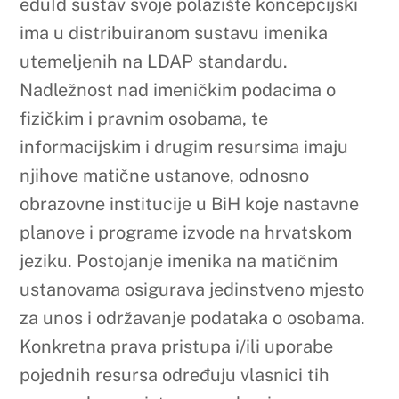
za unos i održavanje podataka o osobama.
Konkretna prava pristupa i/ili uporabe
pojednih resursa određuju vlasnici tih
resursa kroz pristupne mehanizme,
kompatibilne s uspostavljenom
infrastrukturom
.
Korisni linkovi:
EDU – ID
Upute za EDU-ID
O
Studij
Konta
Fakult
kt
etu
I
Sve
n