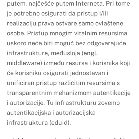
će korisniku osigurati jednostavan i
unificiran pristup različitim resursima s
transparentnim mehanizmom autentikacije
i autorizacije. Tu infrastrukturu zovemo
autentikacijska i autorizacijska
infrastruktura (eduId).
eduId sustav svoje polazište koncepcijski
ima u distribuiranom sustavu imenika
utemeljenih na LDAP standardu.
Nadležnost nad imeničkim podacima o
fizičkim i pravnim osobama, te
informacijskim i drugim resursima imaju
njihove matične ustanove, odnosno
obrazovne institucije u BiH koje nastavne
planove i programe izvode na hrvatskom
jeziku. Postojanje imenika na matičnim
ustanovama osigurava jedinstveno mjesto