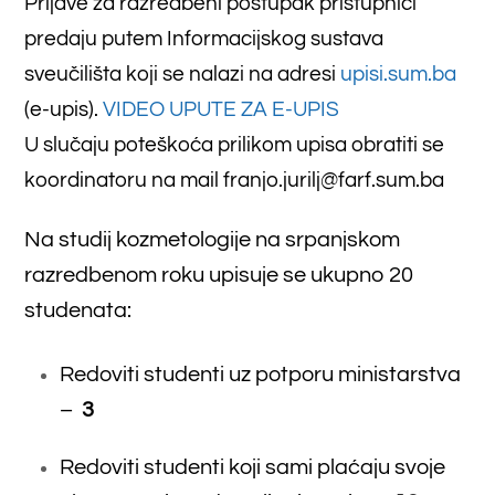
razredbenom roku upisuje se ukupno 20
studenata:
Redoviti studenti uz potporu ministarstva
–
3
Redoviti studenti koji sami plaćaju svoje
obrazovanje, a državljani su BiH –
12
Redoviti studenti, strani državljani koji
sami plaćaju svoje obrazovanje –
5
UKUPNO –
20
studenata
Dokumenti potrebni za prijavu za razredbeni
postupak:
a) svjedodžbe svih razreda srednje škole u
četverogodišnjem trajanju