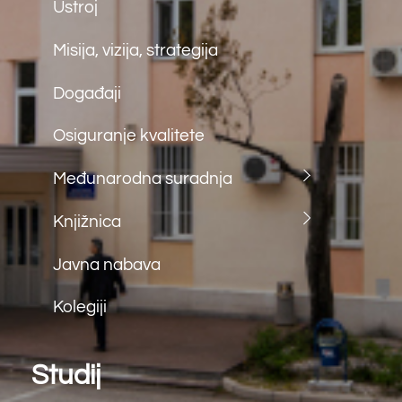
fax: (+387) 36 312 791
e.mail:
farf@sum.ba
Back
To
Top
©
Farmaceutski fakultet u Mostaru
2026
Made by
iMBTech