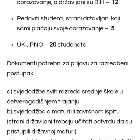
b) svjedodžba o maturi ili završnom ispitu
(strani državljani trebaju učitati potvrdu da su
pristupili državnoj maturi)
c) izvadak iz matične knjige rođenih (rodni list)
d) potvrda o prebivalištu
e) uvjerenje o državljanstvu
f) liječničko uvjerenje o psihofizičkim
sposobnostima za studij kozmetologije
izdano od obiteljskog liječnika, ne starije od
30 dana.
g) potvrda o uplati od 50.00 KM na žiro
računa Farmaceutskog fakulteta : UniCredit
bank d.d. 3381302271311267, s naznakom
„za razredbeni postupak za studij
kozmetologije – I. (srpanjski) rok“
SWIFT – UNCRBA22