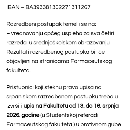
presliku dokumenata na upis u I. godinu
studija.
Sveučilište u Mostaru
Tijela Sveučilišta
Osiguranje kvalitete
Studentski zbor
Farmaceutski fakultet