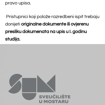
O Fakultetu
Uvodna riječ dekana
Osnovni podaci
Ustroj
Misija, vizija, strategija
Događaji
Osiguranje kvalitete
Međunarodna suradnja
Knjižnica
Javna nabava