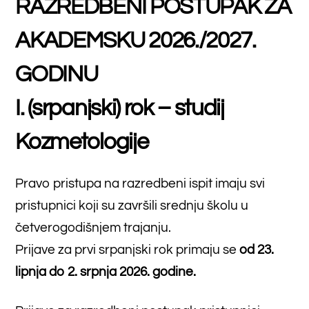
I. (srpanjski) rok – studij
Kozmetologije
Pravo pristupa na razredbeni ispit imaju svi
pristupnici koji su završili srednju školu u
četverogodišnjem trajanju.
Prijave za prvi srpanjski rok primaju se
od 23.
lipnja do 2. srpnja 2026.
godine.
Prijave za razredbeni postupak pristupnici
predaju putem Informacijskog sustava
sveučilišta koji se nalazi na adresi
upisi.sum.ba
(e-upis).
VIDEO UPUTE ZA E-UPIS
U slučaju poteškoća prilikom upisa obratiti se
koordinatoru na mail franjo.jurilj@farf.sum.ba
Na studij kozmetologije na srpanjskom