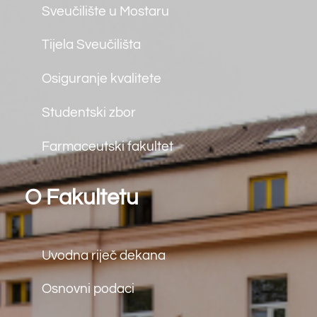
Kolegiji
Studij
Integrirani diplomski i
preddiplomski studiji
Preddiplomski studiji
Diplomski studiji
Doktorski studiji
Kontakt
Matice Hrvatske bb
88000 Mostar
tel: (+387) 36 312 791