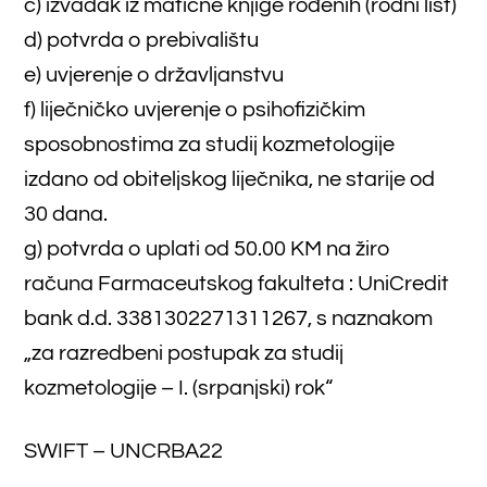
IBAN – BA393381302271311267
Razredbeni postupak temelji se na:
– vrednovanju općeg uspjeha za sva četiri
razreda u srednjoškolskom obrazovanju
Rezultati razredbenog postupka bit će
objavljeni na stranicama Farmaceutskog
fakulteta.
Pristupnici koji steknu pravo upisa na
srpanjskom razredbenom postupku trebaju
izvršiti
upis na Fakultetu od 13. do 16. srpnja
2026. godine
(u Studentskoj referadi
Farmaceutskog fakulteta ) u protivnom gube
pravo upisa.
Pristupnici koji polože razredbeni ispit trebaju
donijeti
originalne dokumente ili ovjerenu