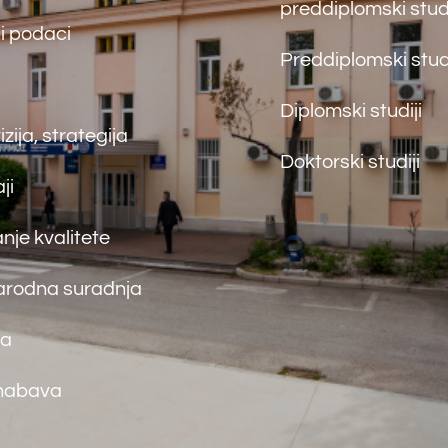
Back
To
Top
maceutski fakultet u Mostaru
2026
Made by
iMBTech