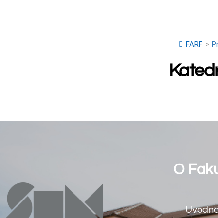
O Fakultetu
Uvodna riječ dekan
Osnovni podaci
Sveučilište u Mostaru
Ustroj
Tijela Sveučilišta
Misija, vizija, strateg
Osiguranje kvalitete
Događaji
Studentski zbor
Osiguranje kvalitete
Farmaceutski fakultet
Međunarodna surad