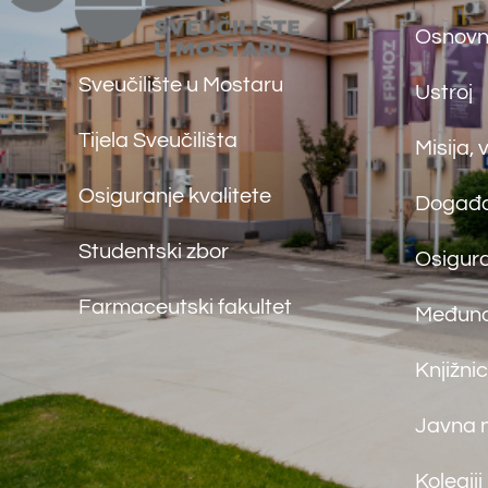
Knjižnica
Javna nabava
Kolegiji
©
Far