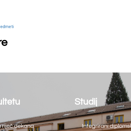
Studij
Kont
Matic
a
Integrirani diplomski i
88000
preddiplomski studiji
tel: (
Preddiplomski studiji
fax: (
e.mail
Diplomski studiji
ija
Doktorski studiji
nja