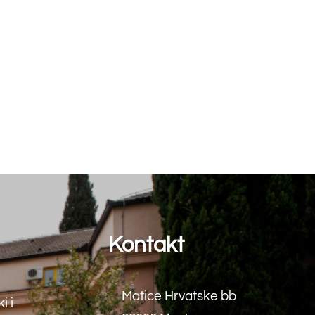
akt
e Hrvatske bb
 Mostar
+387) 36 312 791
+387) 36 312 791
:
farf@sum.ba