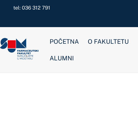
Skip
tel: 036 312 791
to
content
POČETNA
O FAKULTETU
NOVOSTI
ALUMNI