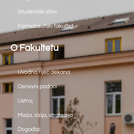
Knjižnica
Javna nabava
Kolegiji
Studij
Integrirani diplomski i
preddiplomski studiji
Preddiplomski studiji
Diplomski studiji
Doktorski studiji
Kontakt