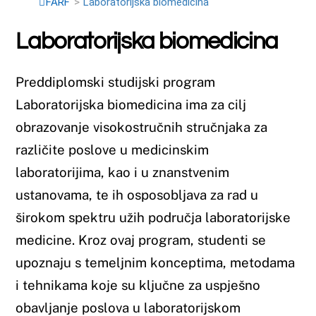
Preddiplomski studijski program
Laboratorijska biomedicina ima za cilj
obrazovanje visokostručnih stručnjaka za
različite poslove u medicinskim
laboratorijima, kao i u znanstvenim
ustanovama, te ih osposobljava za rad u
širokom spektru užih područja laboratorijske
medicine. Kroz ovaj program, studenti se
upoznaju s temeljnim konceptima, metodama
i tehnikama koje su ključne za uspješno
obavljanje poslova u laboratorijskom
okruženju, uključujući analizu bioloških
uzoraka, dijagnostiku bolesti i istraživački rad.
Osim toga, program je usmjeren na pripremu
studenata za daljnje akademske i stručne
izazove, te ih osposobljava za nastavak studija
na magistarskoj i/ili specijalističkoj razini.
Kroz temeljno razumijevanje principa