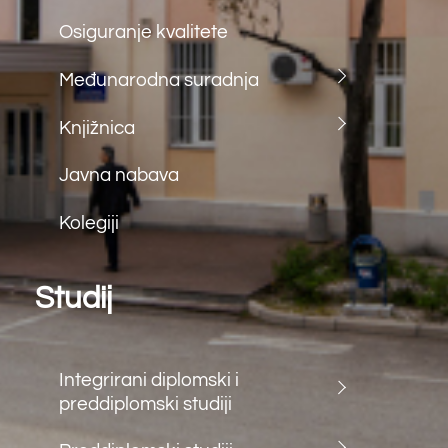
Matice Hrvatske bb
88000 Mostar
tel: (+387) 36 312 791
fax: (+387) 36 312 791
e.mail:
farf@sum.ba
Back
To
Top
©
Farmaceutski fakultet u Mostaru
2026
Made by
iMBTech