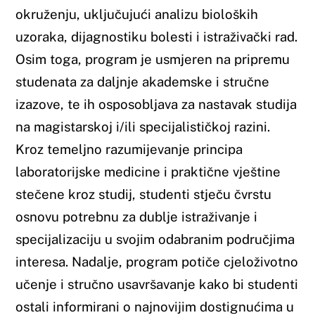
laboratorijske medicine i praktične vještine
stečene kroz studij, studenti stječu čvrstu
osnovu potrebnu za dublje istraživanje i
specijalizaciju u svojim odabranim područjima
interesa. Nadalje, program potiče cjeloživotno
učenje i stručno usavršavanje kako bi studenti
ostali informirani o najnovijim dostignućima u
laboratorijskoj medicini i mogli prilagoditi
svoje vještine i znanja promjenjivim
potrebama u industriji. Kroz kontinuirano
nadograđivanje svojih kompetencija,
diplomirani studenti preddiplomskog
studijskog programa Laboratorijska
biomedicina ostaju konkurentni na tržištu
rada i doprinose napretku laboratorijske
medicine kroz svoj profesionalni rad.
NASTAVNI PLAN I PROGRAM STUDIJA