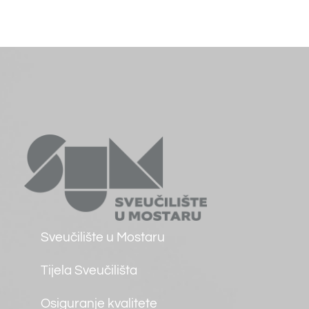
Studentski zbor
Farmaceutski fakultet
O Fakultetu
Uvodna riječ dekana
Osnovni podaci
Ustroj
Misija, vizija, strategija
Događaji
Osiguranje kvalitete
Međunarodna suradnja