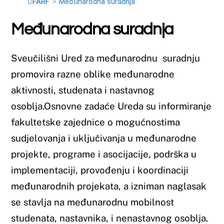
Sveučilišni Ured za međunarodnu suradnju
promovira razne oblike međunarodne
aktivnosti, studenata i nastavnog
osoblja.
Osnovne zadaće Ureda su informiranje
fakultetske zajednice o mogućnostima
sudjelovanja i uključivanja u međunarodne
projekte, programe i asocijacije, podrška u
implementaciji, provođenju i koordinaciji
međunarodnih projekata, a izniman naglasak
se stavlja na međunarodnu mobilnost
studenata, nastavnika, i nenastavnog osoblja.
Voditeljica ureda za međunarodnu suradnju
Farmaceutskog fakutleta:
Josipa Grubišić,
mag. oec.
tel:/fax: 036 312 791
josipa.grubisic@farf.sum.ba
Radno vrijeme od 08.00 sati do 15.00 sati.