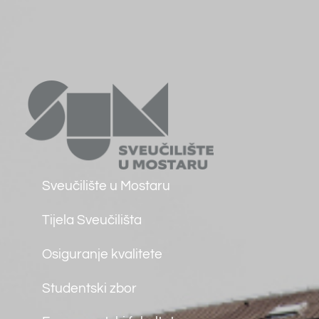
Integrirani diplomski i
preddiplomski studiji
Preddiplomski studiji
Diplomski studiji
Doktorski studiji
Kontakt
Matice Hrvatske bb
88000 Mostar
tel: (+387) 36 312 791
fax: (+387) 36 312 791
e.mail:
farf@sum.ba