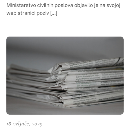
29 siječnja, 2025
Natječaj za mobilnost studenata i osoblja
SUM-a
1. Virtual European Exchange program na JLU
Giessen https://www.sum.ba/objave/medunarod
na-suradnja-obavijesti/virtual-european-
exchange-program-na-jlu-giessen/ 2. mobilnost
studenta i […]