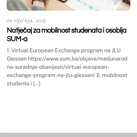
Uvodna riječ dekana
Osnovni podaci
Ustroj
Misija, vizija, strategija
Događaji
Osiguranje kvalitete
Međunarodna suradnja
Knjižnica
Javna nabava
Kolegiji
Studij