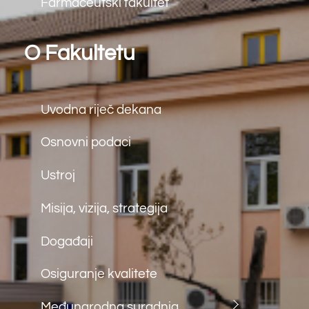
Back
To
Top
©
Farmaceutski fakultet u Mostaru
2026
Made by
iMBTech