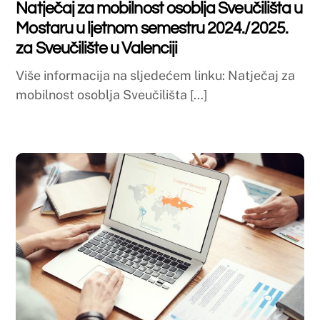
Sveučilište u Mostaru
Tijela Sveučilišta
Osiguranje kvalitete
Studentski zbor
Farmaceutski fakultet
O Fakultetu