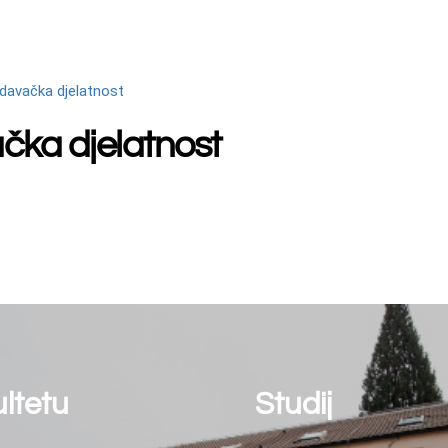
Studij
Kont
Matic
a
Integrirani diplomski i
88000
preddiplomski studiji
tel: (
Preddiplomski studiji
fax: (
e.mail
Diplomski studiji
ija
Doktorski studiji