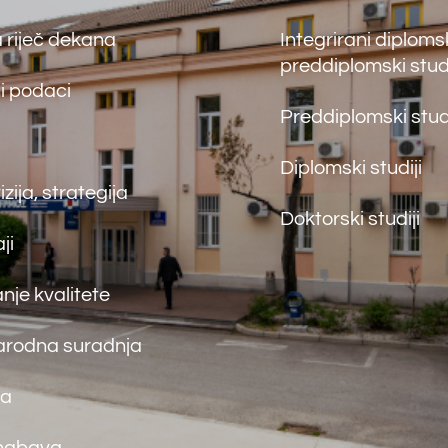
nja
Back
To
Top
maceutski fakultet u Mostaru
2026
Made by
iMBTech