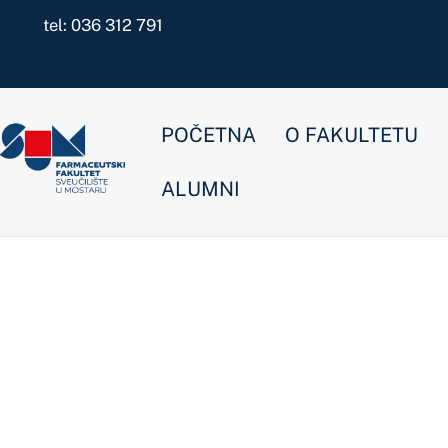
Skip
tel: 036 312 791
to
content
POČETNA
O FAKULTETU
NOVOSTI
ALUMNI