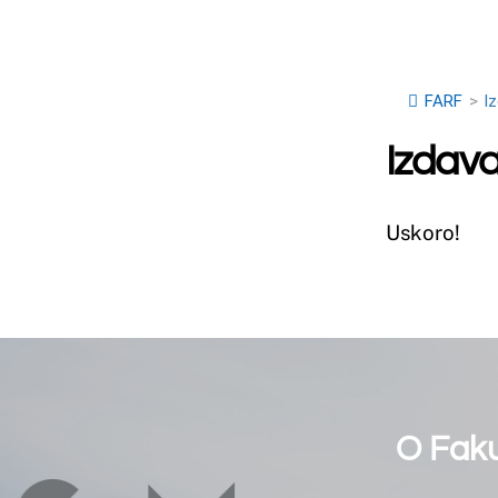
O Fakultetu
Uvodna riječ dekan
Osnovni podaci
Sveučilište u Mostaru
Ustroj
Tijela Sveučilišta
Misija, vizija, strateg
Osiguranje kvalitete
Događaji
Studentski zbor
Osiguranje kvalitete