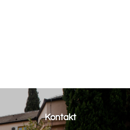
akt
e Hrvatske bb
 Mostar
+387) 36 312 791
+387) 36 312 791
:
farf@sum.ba