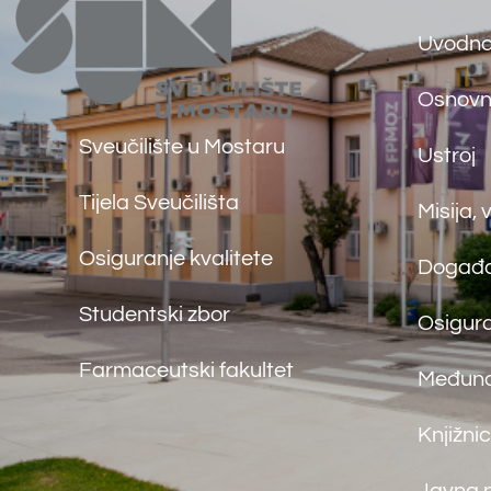
Farmaceutski fakultet
Međunarodna surad
Knjižnica
Javna nabava
Kolegiji
©
Far