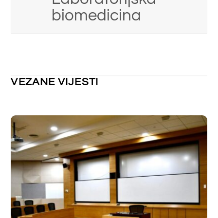
FARMACIJA
,
KOZMETOLOGIJA PREDDIPLOMSKI
,
LABORATORIJSKA BIOMEDICINA PREDDIPLOMSKI
,
NEKATEGORIZIRANO
Raspored održavanja nastave za tjedan
od 23.3. do 27.3.2026. godine