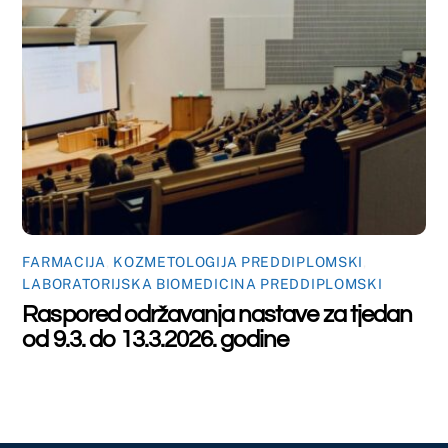
Top
©
Farmaceutski fakultet u Mostaru
2026
Made by
iMBTech