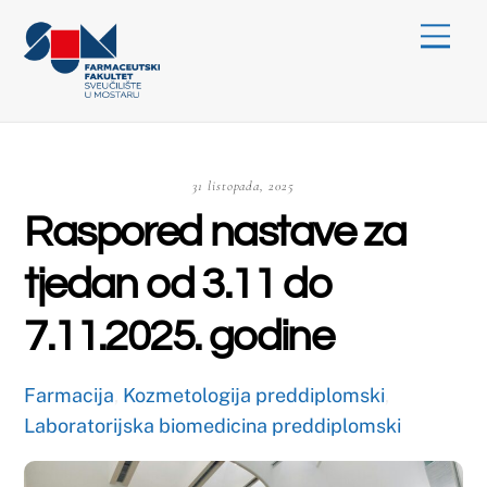
Skip
Menu
to
content
31 listopada, 2025
Raspored nastave za
tjedan od 3.11 do
7.11.2025. godine
Farmacija
,
Kozmetologija preddiplomski
,
Laboratorijska biomedicina preddiplomski