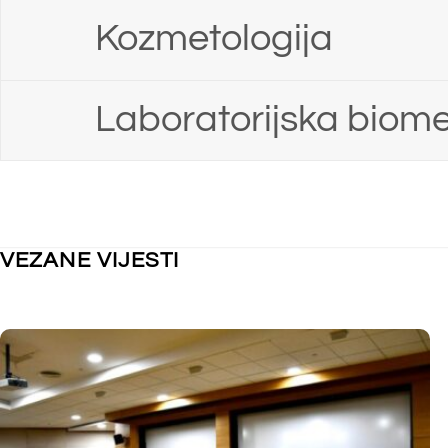
FARMACIJA
,
KOZMETOLOGIJA PREDDIPLOMSKI
,
FARMACIJA
,
K
LABORATORIJSKA BIOMEDICINA PREDDIPLOMSKI
,
LABORATORIJ
NEKATEGORIZIRANO
Raspored 
Raspored održavanja nastave za tjedan od
16.3. do 2
23.3. do 27.3.2026. godine