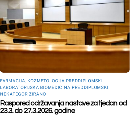
©
Far