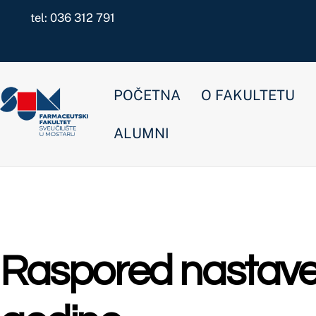
Skip
tel: 036 312 791
to
content
POČETNA
O FAKULTETU
NOVOSTI
ALUMNI
Raspored nastave za tj
godine
Farmacija
,
Kozmetologija preddiplomski
,
Laboratorijska biomedicin