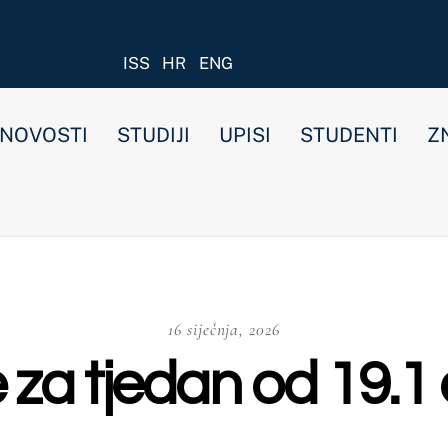
ISS
HR
ENG
STUDIJI
UPISI
STUDENTI
ZNANOST I ISTRAŽIVANJ
16 siječnja, 2026
edan od 19.1 do 23.1.2
a preddiplomski