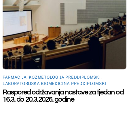
Back
To
Top
maceutski fakultet u Mostaru
2026
Made by
iMBTech