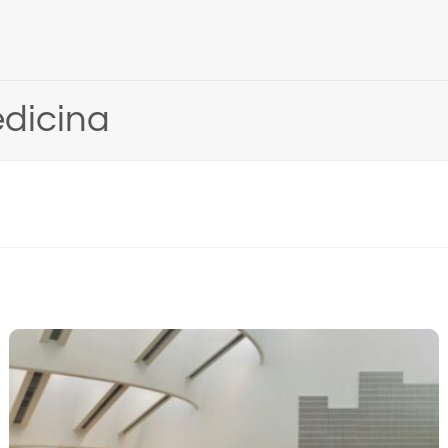
OZMETOLOGIJA PREDDIPLOMSKI
,
FARMACIJA
,
KOZMETOLOGIJ
SKA BIOMEDICINA PREDDIPLOMSKI
LABORATORIJSKA BIOMEDI
održavanja nastave za tjedan od
Raspored održavanja
0.3.2026. godine
9.3. do 13.3.2026. go