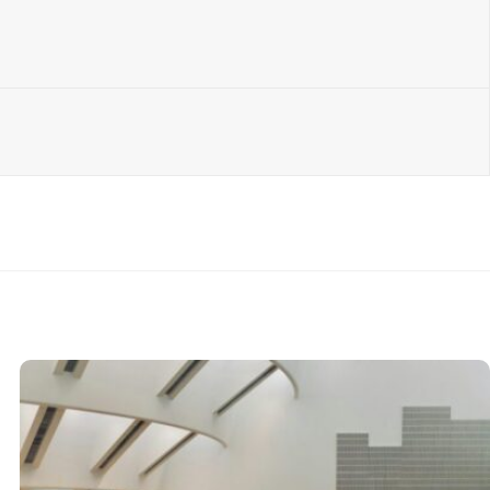
A PREDDIPLOMSKI
,
CINA PREDDIPLOMSKI
 nastave za tjedan od
dine