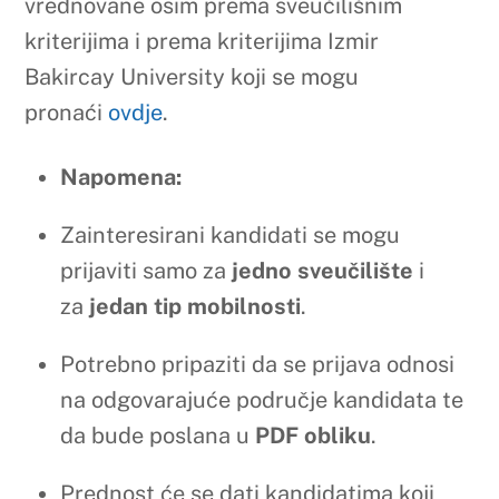
https://www.sum.ba/objave/medunarodna-
suradnja-obavijesti/natjecaj-za-mobilnost-
osoblja-sveucilista-u-mostaru-ljetnom-
semestar-20252026/