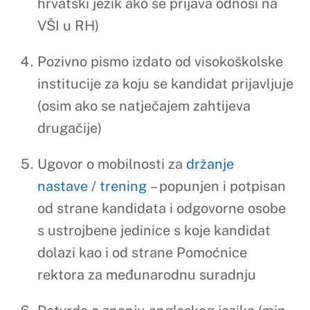
dolazi kao i od strane Pomoćnice
rektora za međunarodnu suradnju
Potvrda o znanju engleskog jezika (min.
B2) (osim ako se natječajem zahtijeva
drugačije/ ako se prijava odnosi na VŠI
u RH potvrda nije potrebna)
Preslika ugovora/ odluke o radu
Preslika putne isprave.
Sastavni dio ovog Natječaja su tablice
kriterija za
držanje
nastave
i
trening
mobilnost sukladno
kojima će zaprimljene prijave biti
vrednovane. Također, sve prijave osoblja za
Izmir Bakircay University biti će