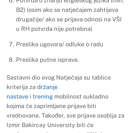
vrednovane osim prema sveučilišnim
kriterijima i prema kriterijima Izmir
Bakircay University koji se mogu
pronaći
ovdje
.
Napomena:
Zainteresirani kandidati se mogu
prijaviti samo za
jedno sveučilište
i
za
jedan tip mobilnosti
.
Potrebno pripaziti da se prijava odnosi
na odgovarajuće područje kandidata te
da bude poslana u
PDF obliku
.
Prednost će se dati kandidatima koji
prethodno nisu ostvarili niti jednu
mobilnost.