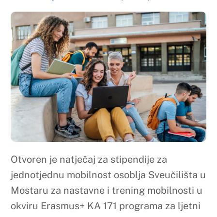
Otvoren je natječaj za stipendije za
jednotjednu mobilnost osoblja Sveučilišta u
Mostaru za nastavne i trening mobilnosti u
okviru Erasmus+ KA 171 programa za ljetni
semestar akademske godine 2025./2026.
Više informacija o vrsti mobilnosti te
područjima na koje se iste odnose može se
pronaći u tablici
ovdje
.
Zainteresirani kandidati koji se prijavljuju
trebaju dostaviti na email
rektorat-