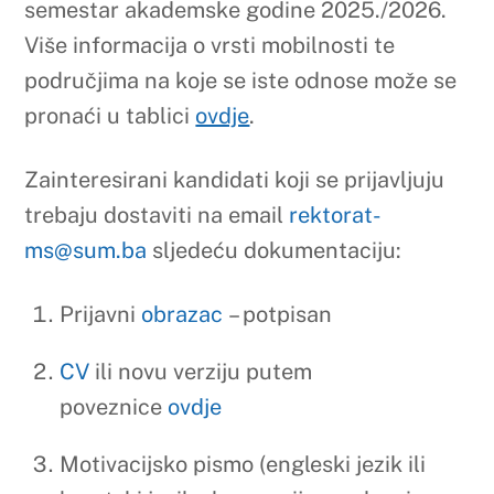
ms@sum.ba
sljedeću dokumentaciju:
Prijavni
obrazac
– potpisan
CV
ili novu verziju putem
poveznice
ovdje
Motivacijsko pismo (engleski jezik ili
hrvatski jezik ako se prijava odnosi na
VŠI u RH)
Pozivno pismo izdato od visokoškolske
institucije za koju se kandidat prijavljuje
(osim ako se natječajem zahtijeva
drugačije)
Ugovor o mobilnosti za
držanje
nastave
/
trening
– popunjen i potpisan
od strane kandidata i odgovorne osobe
s ustrojbene jedinice s koje kandidat