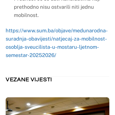
FARMACIJA
,
KOZMETOLOGIJA PREDDIPLOMSKI
,
LABORATORIJSKA BIOMEDICINA PREDDIPLOMSKI
,
NEKATEGORIZIRANO
Raspored održavanja nastave za tjedan
od 23.3. do 27.3.2026. godine