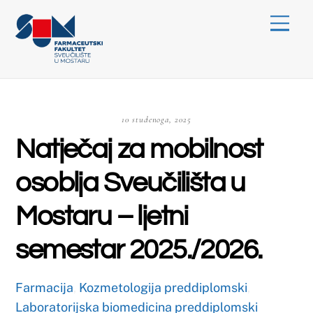
Skip
Menu
to
content
10 studenoga, 2025
Natječaj za mobilnost
osoblja Sveučilišta u
Mostaru – ljetni
semestar 2025./2026.
Farmacija
,
Kozmetologija preddiplomski
,
Laboratorijska biomedicina preddiplomski