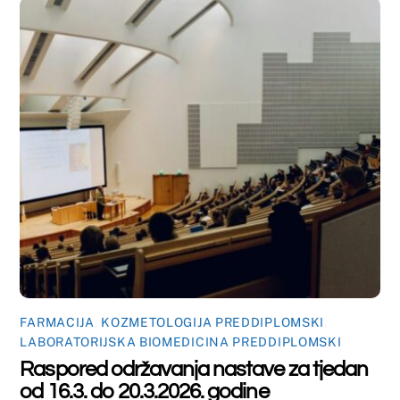
Raspored održavanja nastave za tjedan
od 9.3. do 13.3.2026. godine
Back
To
Top
©
Farmaceutski fakultet u Mostaru
2026
Made by
iMBTech