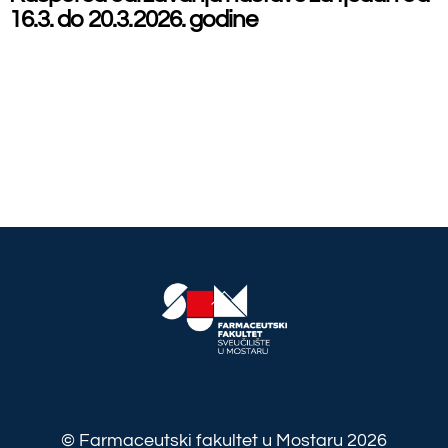
Top
maceutski fakultet u Mostaru
2026
Made by
iMBTech