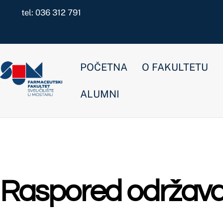
Skip
tel: 036 312 791
to
content
POČETNA
O FAKULTETU
NOVOSTI
ALUMNI
Raspored održavanja is
Farmacija
,
Kozmetologija preddiplomski
,
Laboratorijska biomedicin