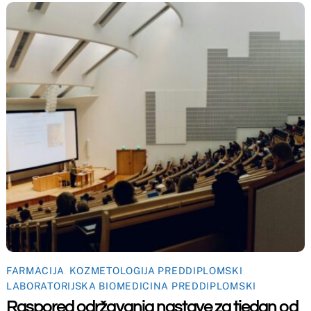
OZMETOLOGIJA PREDDIPLOMSKI
,
FARMACIJA
,
KOZMETOLOGIJ
SKA BIOMEDICINA PREDDIPLOMSKI
LABORATORIJSKA BIOMEDI
održavanja nastave za tjedan od
Raspored održavanja
0.3.2026. godine
9.3. do 13.3.2026. go
Back
To