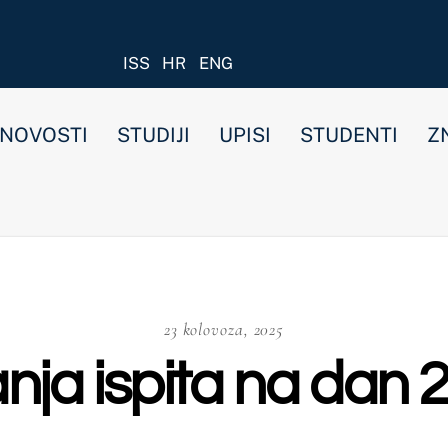
ISS
HR
ENG
STUDIJI
UPISI
STUDENTI
ZNANOST I ISTRAŽIVANJ
23 kolovoza, 2025
pita na dan 25.8.2025.
a preddiplomski