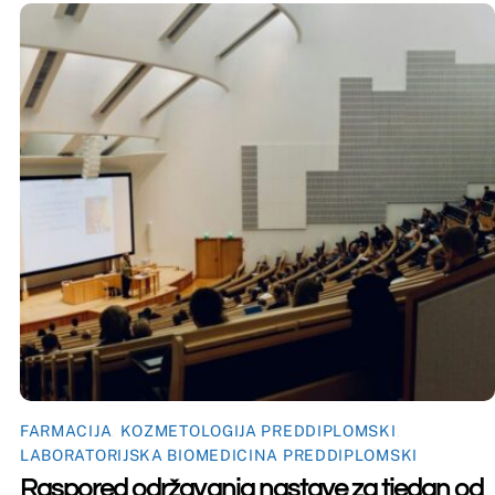
A PREDDIPLOMSKI
,
CINA PREDDIPLOMSKI
 nastave za tjedan od
dine