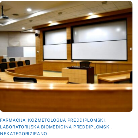
FARMACIJA
,
KOZMETOLOGIJA PREDDIPLOMSKI
,
FARMACIJA
,
K
LABORATORIJSKA BIOMEDICINA PREDDIPLOMSKI
,
LABORATORIJ
NEKATEGORIZIRANO
Raspored 
Raspored održavanja nastave za tjedan od
16.3. do 2
23.3. do 27.3.2026. godine