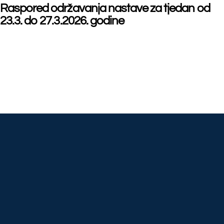
©
Far