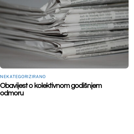
©
Far