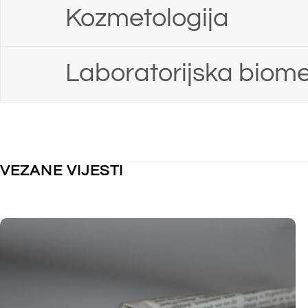
NEKATEGORIZIRANO
NEKATEGORI
Obavijest o kolektivnom godišnjem
Nastupno 
odmoru