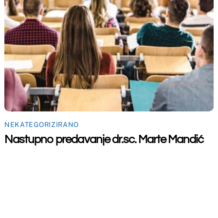
Back
To
Top
maceutski fakultet u Mostaru
2026
Made by
iMBTech