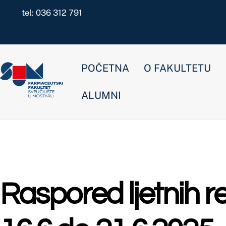
Skip
tel: 036 312 791
to
content
POČETNA
O FAKULTETU
NOVOSTI
ALUMNI
Raspored ljetnih redovit
16.6.do 21.6.2025.
Farmacija
,
Kozmetologija preddiplomski
,
Laboratorijska biomedicin