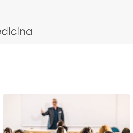
ZIRANO
NEKATEGORIZIRANO
predavanje dr.sc. Marte Mandić
Obavijest