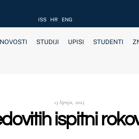
ISS
HR
ENG
STUDIJI
UPISI
STUDENTI
ZNANOST I ISTRAŽIVANJ
13 lipnja, 2025
ih ispitni rokova za tje
a preddiplomski
,
Nekategorizirano