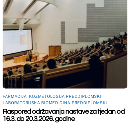
Back
To
Top
maceutski fakultet u Mostaru
2026
Made by
iMBTech