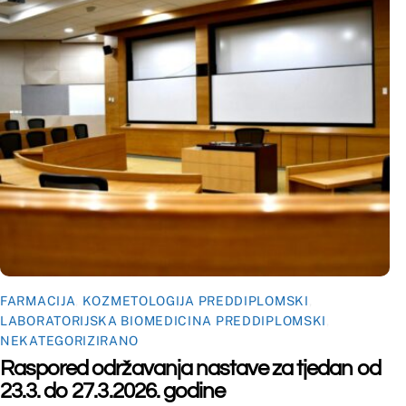
©
Far