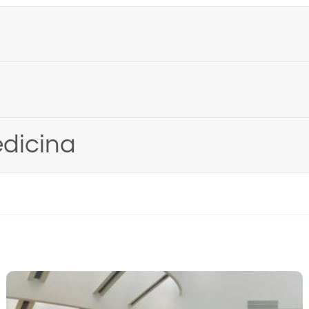
OZMETOLOGIJA PREDDIPLOMSKI
,
FARMACIJA
,
KOZMETOLOGIJ
SKA BIOMEDICINA PREDDIPLOMSKI
LABORATORIJSKA BIOMEDI
održavanja nastave za tjedan od
Raspored održavanja
0.3.2026. godine
9.3. do 13.3.2026. go