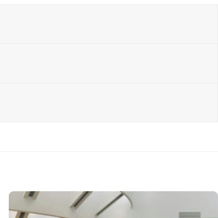
A PREDDIPLOMSKI
,
CINA PREDDIPLOMSKI
 nastave za tjedan od
dine