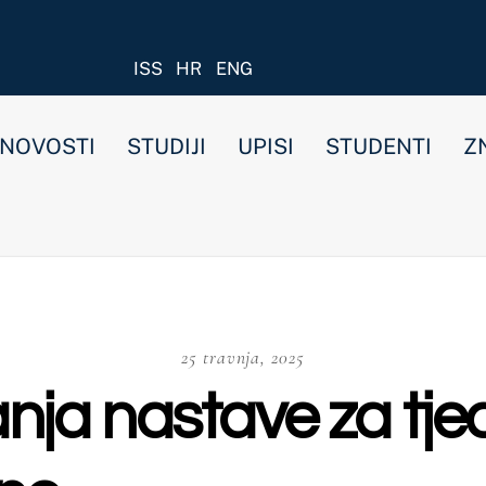
ISS
HR
ENG
STUDIJI
UPISI
STUDENTI
ZNANOST I ISTRAŽIVANJ
25 travnja, 2025
astave za tjedan od 28
a preddiplomski