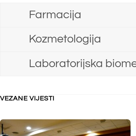
FARMACIJA
,
KOZMETOLOGIJA PREDDIPLOMSKI
,
FARMACIJA
,
K
LABORATORIJSKA BIOMEDICINA PREDDIPLOMSKI
,
LABORATORIJ
NEKATEGORIZIRANO
Raspored 
Raspored održavanja nastave za tjedan od
16.3. do 2
23.3. do 27.3.2026. godine