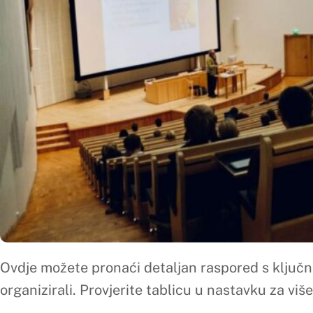
Ovdje možete pronaći detaljan raspored s ključnim informacij
organizirali. Provjerite tablicu u nastavku za više detalja.
Farmacija
Kozmetologija
Laboratorijska biomedicina