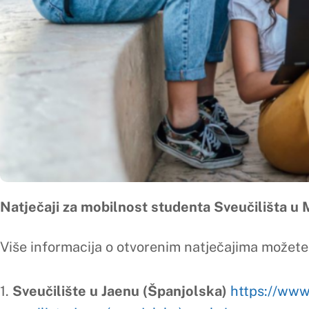
Natječaji za mobilnost studenta Sveučilišta u Mostaru u 
Više informacija o otvorenim natječajima možete pronaći put
1.
Sveučilište u Jaenu (Španjolska)
https://www.sum.ba/obj
sveuciliste-jaen-(spanjolska)-u-okviru-erasmus+/
2.
Miguel Hernández University of Elche (Španjolska)
http
mobilnost-za-miguel-hern%C3%A1ndez-university-of-elche-
3.
West University of Timişoara ( Rumunjska)
https://www.
mobilnosti-studenata-sveucilista-u-mostaru-za-west-univer
4.
Sveučilište u Paderbornu (Njemačka)
https://www.sum.b
njemacka-za-studentsku-mobilnost-u-ljetnom-semestru-1/
5.
Sveučilište u Splitu (Hrvatska)
https://www.sum.ba/objav
mobilnost-u-ljetnom-semestru-akademske/
6.
Sveučilište Bordeaux Montaigne (Francuska)
https://ww
montaigne-francuska-za-ljetni-semestar-ak-god-20222023-