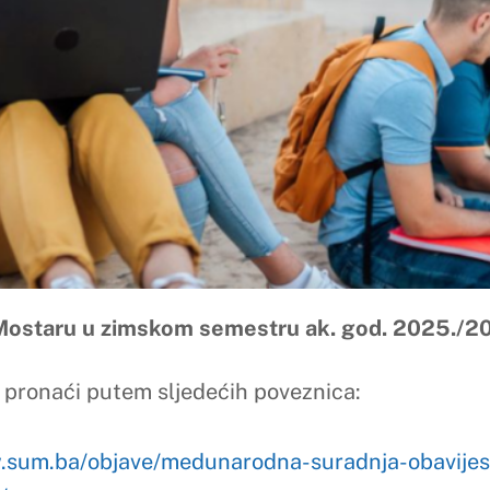
zimskom semestru ak. god. 2025./2026.
em sljedećih poveznica:
ave/medunarodna-suradnja-obavijesti/natjecaj-za-students
s://www.sum.ba/objave/medunarodna-suradnja-obavijesti/na
(spanjolska)/
sum.ba/objave/medunarodna-suradnja-obavijesti/natjecaj-za-
sity/
a/objave/medunarodna-suradnja-obavijesti/natjecaj-sveucil
e/medunarodna-suradnja-obavijesti/natjecaj-sveucilista-u-s
w.sum.ba/objave/medunarodna-suradnja-obavijesti/natjecaj-
1/