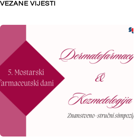
FARMACEUTSKE ZNANOSTI
,
FARMACIJA
,
KOZMETOLOGIJA
FARMACEUTS
DIPLOMSKI
,
KOZMETOLOGIJA PREDDIPLOMSKI
,
DIPLOMSKI
,
K
LABORATORIJSKA BIOMEDICINA DIPLOMSKI
,
LABORATORIJ
LABORATORIJSKA BIOMEDICINA PREDDIPLOMSKI
,
LABORATORIJ
MEĐUNARODNA SURADNJA
MEĐUNARODN
5. Mostarski farmaceutski dani
Prva ljetn
on Medicin