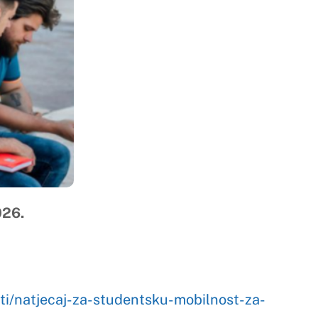
ku-mobilnost-za-
tjecaj-za-studentsku-
stipendiranje-
ista-u-paderbornu-
plitu-za-studentsku-
sveucilista-bordeaux-