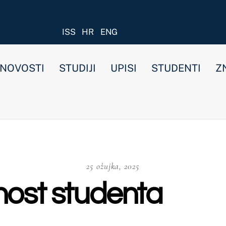
ISS
HR
ENG
STUDIJI
UPISI
STUDENTI
ZNANOST I ISTRAŽIVANJ
25 ožujka, 2025
 studenta