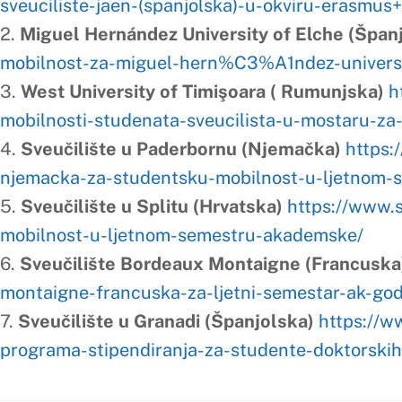
7.
Sveučilište u Granadi (Španjolska)
https://www.sum.ba/o
programa-stipendiranja-za-studente-doktorskih-studija/