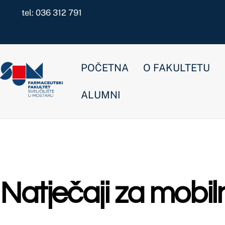
Skip
tel: 036 312 791
to
content
POČETNA
O FAKULTETU
NOVOSTI
ALUMNI
Natječaji za mobilnost
Međunarodna suradnja