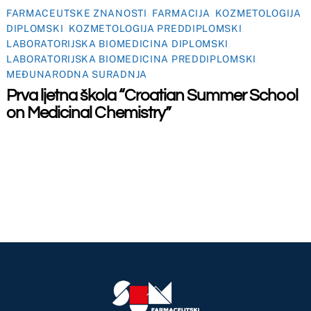
maceutski fakultet u Mostaru
2026
Made by
iMBTech