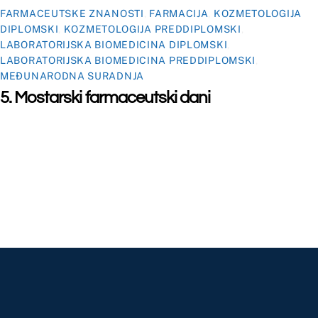
©
Far