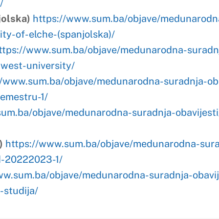
bjave/medunarodna-suradnja-obavijesti/natjecaj-mobilnost