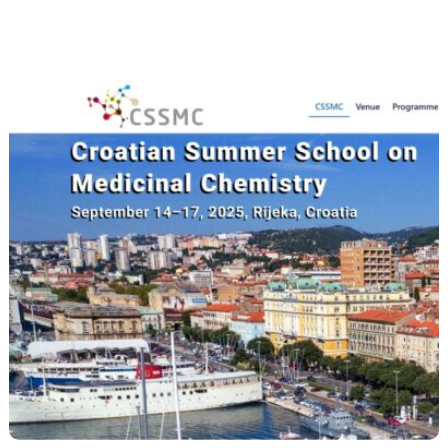
KE ZNANOSTI
,
FARMACIJA
,
KOZMETOLOGIJA
MEĐUNARODNA SURADNJA
OZMETOLOGIJA PREDDIPLOMSKI
,
JSPS međunarodne s
SKA BIOMEDICINA DIPLOMSKI
,
SKA BIOMEDICINA PREDDIPLOMSKI
,
A SURADNJA
a škola “Croatian Summer School
al Chemistry”
Back
To
Top