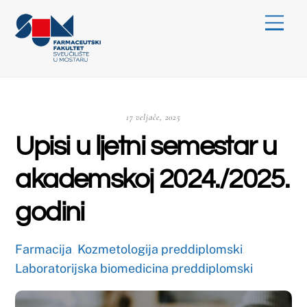
Skip
Menu
to
content
17 veljače, 2025
Upisi u ljetni semestar u
akademskoj 2024./2025.
godini
Farmacija
,
Kozmetologija preddiplomski
,
Laboratorijska biomedicina preddiplomski