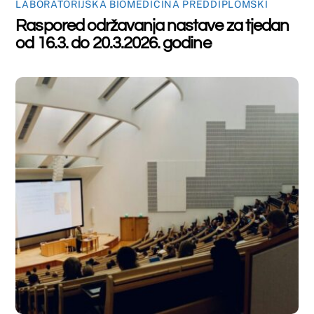
Back
To
Top
©
Farmaceutski fakultet u Mostaru
2026
Made by
iMBTech