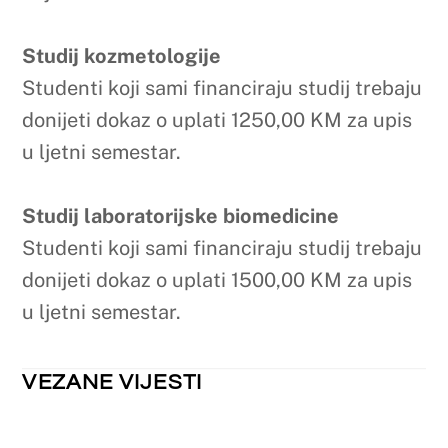
FARMACIJA
,
KOZMETOLOGIJA PREDDIPLOMSKI
,
LABORATORIJSKA BIOMEDICINA PREDDIPLOMSKI
,
NEKATEGORIZIRANO
Raspored održavanja nastave za tjedan