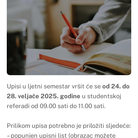
Upisi u ljetni semestar vršit će se
od 24. do
28. veljače 2025. godine
u studentskoj
referadi od 09.00 sati do 11.00 sati.
Prilikom upisa potrebno je priložiti sljedeće:
– popunjen upisni list (obrazac možete
preuzeti
ovdje
), ( u gornjem desnom kutu
lista upisati broj indeksa)
– dokaz o uplati za upis na žiro-račun
Farmaceutskog fakulteta (UniCredit bank
d.d. 3381302271311267) uz naznačen
semestar i godinu studija koju upisuju.