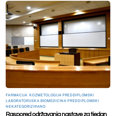
od 23.3. do 27.3.2026. godine
FARMACIJA
,
KOZMETOLOGIJA PREDDIPLOMSKI
,
LABORATORIJSKA BIOMEDICINA PREDDIPLOMSKI
Raspored održavanja nastave za tjedan
od 16.3. do 20.3.2026. godine