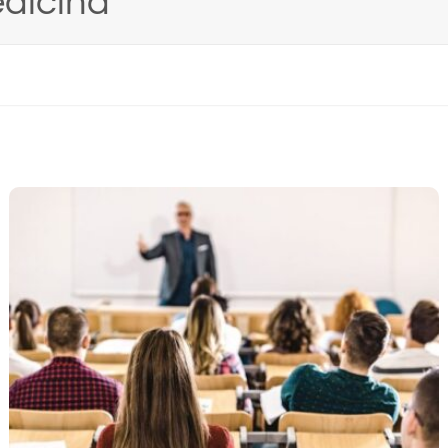
ZIRANO
NEKATEGORIZIRANO
predavanje dr.sc. Marte Mandić
Obavijest
Back