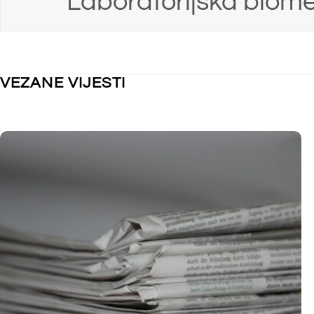
NEKATEGORIZIRANO
NEKATEGORI
Obavijest o kolektivnom godišnjem
Nastupno 
odmoru