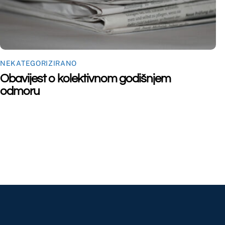
©
Far