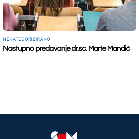
To
Top
maceutski fakultet u Mostaru
2026
Made by
iMBTech