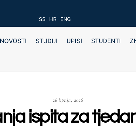
ISS
HR
ENG
STUDIJI
UPISI
STUDENTI
ZNANOST I ISTRAŽIVANJ
26 lipnja, 2026
pita za tjedan od 29.6.