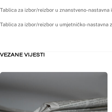
NEKATEGORIZIRANO
NEKATEGORI
Obavijest o kolektivnom godišnjem
Nastupno 
odmoru