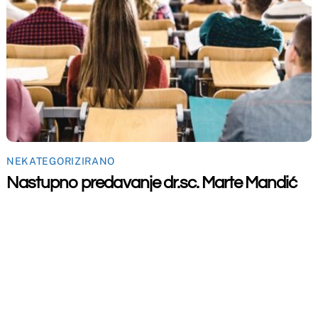
Back
To
Top
maceutski fakultet u Mostaru
2026
Made by
iMBTech