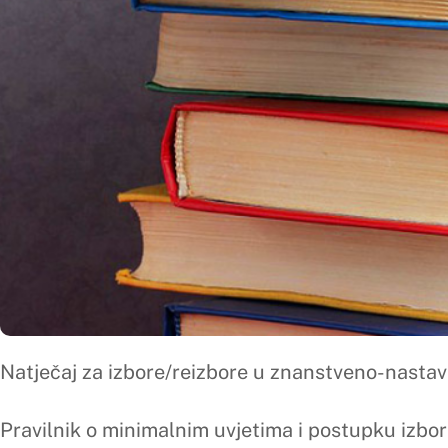
Natječaj za izbore/reizbore u znanstveno-nastavna, umjetni
Pravilnik o minimalnim uvjetima i postupku izbora u znanst
Tablica za izbor/reizbor u znanstveno-nastavna i nastavna 
Tablica za izbor/reizbor u umjetničko-nastavna zvanja može