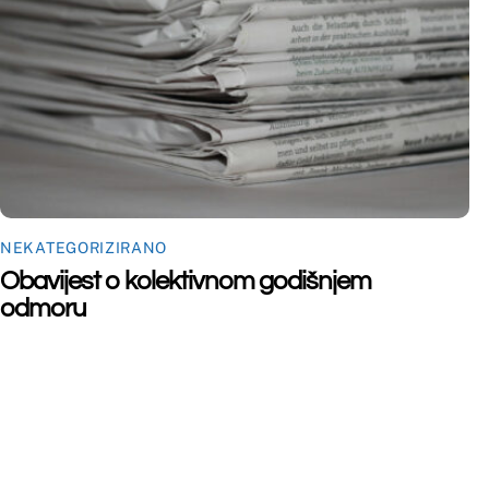
©
Far