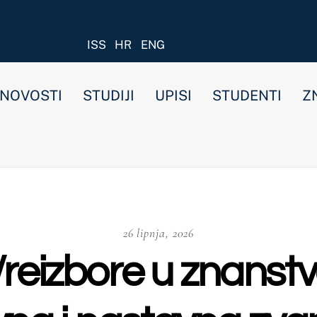
ISS
HR
ENG
STUDIJI
UPISI
STUDENTI
ZNANOST I ISTRAŽIVANJ
26 lipnja, 2026
zbore u znanstveno-nas
 nastavna zvanja