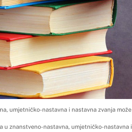
čko-nastavna i nastavna zvanja može se pogledati
ovdje
.
veno-nastavna, umjetničko-nastavna i nastavna zvanja može 
zvanja može se preuzeti
ovdje
.
 se preuzeti
ovdje