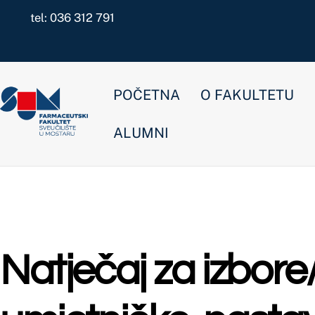
Skip
tel: 036 312 791
to
content
POČETNA
O FAKULTETU
NOVOSTI
ALUMNI
Natječaj za izbore/rei
umjetničko-nastavna i
Nekategorizirano