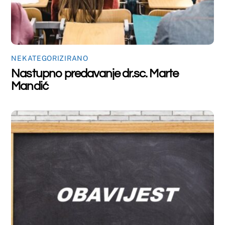
NEKATEGORIZIRANO
Obavijest
Back
To
Top
©
Farmaceutski fakultet u Mostaru
2026
Made by
iMBTech