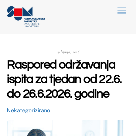
Skip
Menu
to
content
19 lipnja, 2026
Raspored održavanja
ispita za tjedan od 22.6.
do 26.6.2026. godine
Nekategorizirano