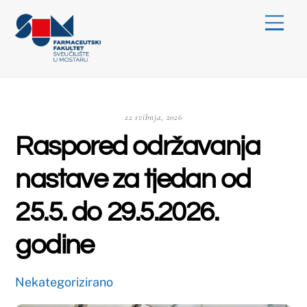
Skip
Menu
to
content
22 svibnja, 2026
Raspored održavanja
nastave za tjedan od
25.5. do 29.5.2026.
godine
Nekategorizirano