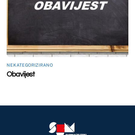
©
Farmaceutski fakultet u Mostaru
2026
Made by
iMBTech