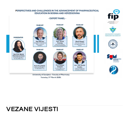
NEKATEGORIZIRANO
Obavijest o kolektivnom godišnjem
odmoru