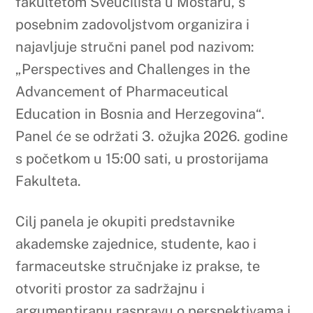
akademske zajednice, studente, kao i
farmaceutske stručnjake iz prakse, te
otvoriti prostor za sadržajnu i
argumentiranu raspravu o perspektivama i
izazovima unaprjeđenja farmaceutskog
obrazovanja u Bosni i Hercegovini s
predstavnicima Međunarodne
farmaceutske federacije. Ovaj događaj
predstavlja iznimnu priliku za izravnu
razmjenu znanja, iskustava i primjera dobre
prakse s vodećim međunarodnim
stručnjacima, kao i za jačanje
institucionalne i profesionalne suradnje na
međunarodnoj razini.
Program:
Expert_panel_program