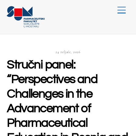
Skip
Menu
to
content
24 veljače, 2026
Stručni panel:
“Perspectives and
Challenges in the
Advancement of
Pharmaceutical
Education in Bosnia and
Herzegovina”
Nekategorizirano