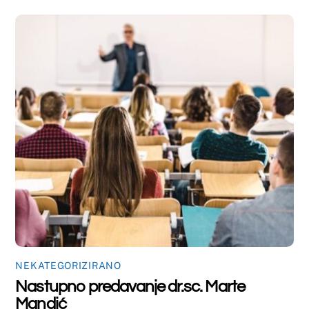
NEKATEGORIZIRANO
Obavijest
Back
To
Top
©
Farmaceutski fakultet u Mostaru
2026
Made by
iMBTech