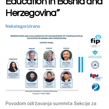
Povodom održavanja summita Sekcije za
javno ljekarništvo (Community Pharmacy
Section) Međunarodne farmaceutske
federacije (FIP) u Sarajevu, visoko
izaslanstvo predvođeno predsjednikom
Paulom Sinclairom boravit će u službenom
posjetu Sveučilištu u Sarajevu –
Farmaceutskom fakultetu.