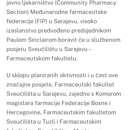
U sklopu planiranih aktivnosti i u čast ove
značajne posjete, Farmaceutski fakultet
Sveučilišta u Sarajevu, zajedno s Komorom
magistara farmacije Federacije Bosne i
Hercegovine, Farmaceutskim fakultetom
Sveučilišta u Tuzli i Farmaceutskim
fakultetom Sveučilišta u Mostaru, s
posebnim zadovoljstvom organizira i
najavljuje stručni panel pod nazivom:
„Perspectives and Challenges in the
Advancement of Pharmaceutical
Education in Bosnia and Herzegovina“.
Panel će se održati 3. ožujka 2026. godine
s početkom u 15:00 sati, u prostorijama
Fakulteta.
Cilj panela je okupiti predstavnike