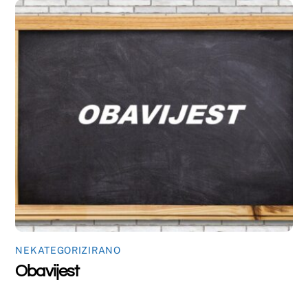
Back
To
Top
©
Farmaceutski fakultet u Mostaru
2026
Made by
iMBTech