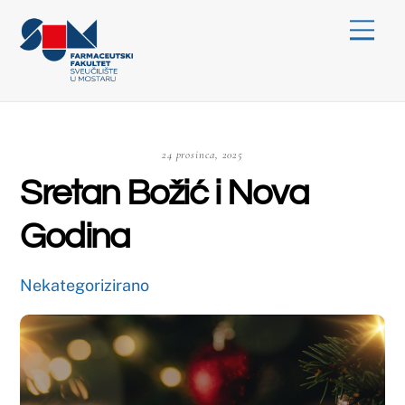
Skip
Menu
to
content
24 prosinca, 2025
Sretan Božić i Nova
Godina
Nekategorizirano