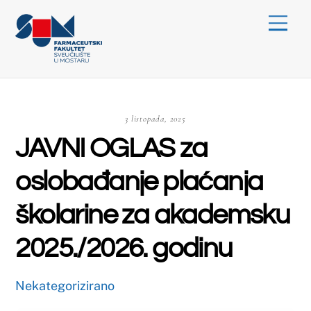
Skip
Menu
to
content
3 listopada, 2025
JAVNI OGLAS za
oslobađanje plaćanja
školarine za akademsku
2025./2026. godinu
Nekategorizirano