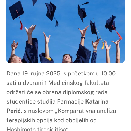
Dana 19. rujna 2025. s početkom u 10.00
sati u dvorani 1 Medicinskog fakulteta
održati će se obrana diplomskog rada
studentice studija Farmacije
Katarina
Perić
, s naslovom „Komparativna analiza
terapijskih opcija kod oboljelih od
Hashimoto tireoiditisa“
Obrana diplomskog rada izrađenog pod
mentorstvom prof.dr.sc. Ivice Brizića održat
će se pred Povjerenstvom u sastavu:
1. dr. sc. Monika Tomić, red.prof.,
predsjednica Povjerenstva