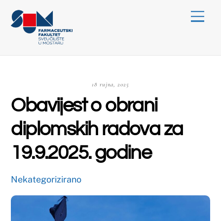
Skip
Menu
to
content
18 rujna, 2025
Obavijest o obrani
diplomskih radova za
19.9.2025. godine
Nekategorizirano