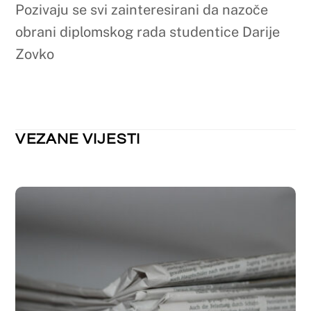
odmoru
NEKATEGORIZIRANO
Nastupno predavanje dr.sc. Marte
Mandić