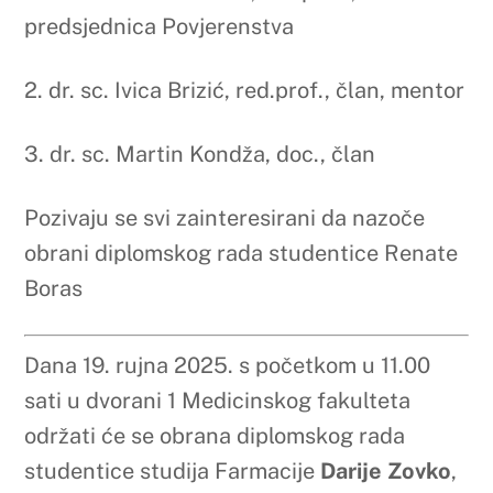
s naslovom „ Farmakološki pristupi u
liječenju nesanice: Usporedba melatonina,
benzodiazepina i zolpidema“
Obrana diplomskog rada izrađenog pod
mentorstvom prof.dr.sc. Ivice Brizića održat
će se pred Povjerenstvom u sastavu:
1. dr. sc. Monika Tomić, red.prof.,
predsjednica Povjerenstva
2.
dr. sc. Ivica Brizić, red.prof.,
član, mentor
3. dr. sc. Martin Kondža, doc., član
Pozivaju se svi zainteresirani da nazoče
obrani diplomskog rada studentice Darije
Zovko