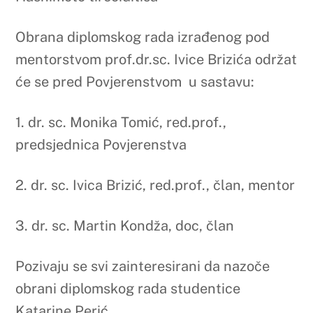
2.
dr. sc. Ivica Brizić, red.prof.,
član, mentor
3. dr. sc. Martin Kondža, doc, član
Pozivaju se svi zainteresirani da nazoče
obrani diplomskog rada studentice
Katarine Perić
Dana 19. rujna 2025. s početkom u 10.30
sati u dvorani 1 Medicinskog fakulteta
održati će se obrana diplomskog rada
studentice studija Farmacije
Renate Boras
s naslovom „Učinak GLP-1 agonista, SGLT2
inhibitora i DPP-4 inhibitora na tjelesnu
težinu“
Obrana diplomskog rada izrađenog pod