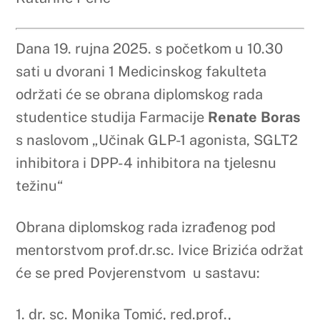
mentorstvom prof.dr.sc. Ivice Brizića održat
će se pred Povjerenstvom u sastavu:
1. dr. sc. Monika Tomić, red.prof.,
predsjednica Povjerenstva
2.
dr. sc. Ivica Brizić, red.prof.,
član, mentor
3. dr. sc. Martin Kondža, doc., član
Pozivaju se svi zainteresirani da nazoče
obrani diplomskog rada studentice Renate
Boras
Dana 19. rujna 2025. s početkom u 11.00
sati u dvorani 1 Medicinskog fakulteta
održati će se obrana diplomskog rada
studentice studija Farmacije
Darije Zovko
,