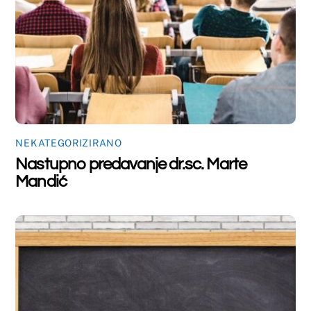
To
Top
©
Farmaceutski fakultet u Mostaru
2026
Made by
iMBTech