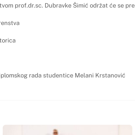
ZIRANO
NEKATEGORIZIRANO
predavanje dr.sc. Marte Mandić
Obavijest
Back
To
Top