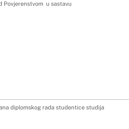
avu
dentice studija
avu