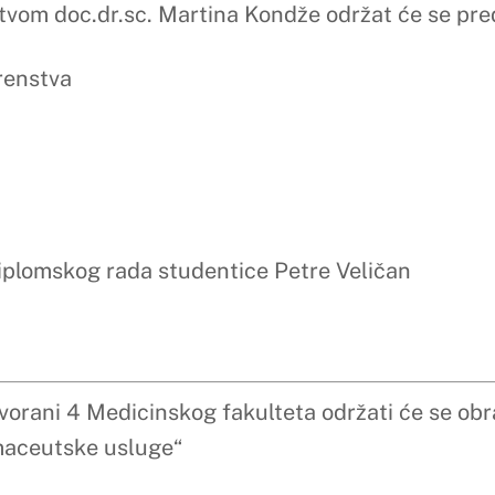
sc. Martina Kondže održat će se pred Povjerenstvom u sast
ada studentice Ivane Jezidžić
dicinskog fakulteta održati će se obrana diplomskog rada stu
pije u liječenju atopijskog dermatitisa djece“
sc. Dubravke Šimić održat će se pred Povjerenstvom u sast