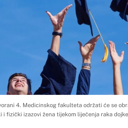
dicinskog fakulteta održati će se obrana diplomskog rada stu
azovi žena tijekom liječenja raka dojke“
c. Ivice Brizića održat će se pred Povjerenstvom u sastavu
a
rada studentice Anđele Periša