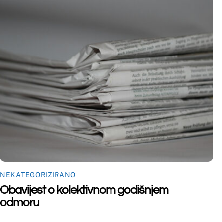
©
Far