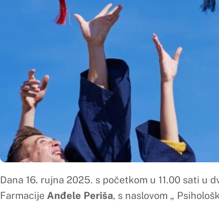
Dana 16. rujna 2025. s početkom u 11.00 sati u dvorani 4. Me
Farmacije
Anđele Periša
, s naslovom „ Psihološki i fizički iz
Obrana diplomskog rada izrađenog pod mentorstvom prof.dr.s
1. dr. sc. Dubravka Šimić, red.prof., predsjednica Povjerenstv
2.
dr. sc. Ivica Brizić, red.prof. član, mentor,
3. dr. sc. Martin Kondža, doc., član
Pozivaju se svi zainteresirani da nazoče obrani diplomskog 