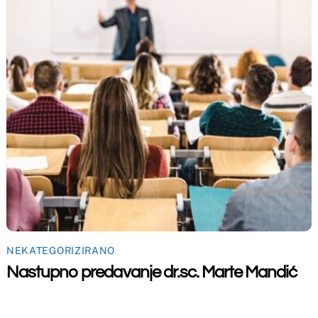
maceutski fakultet u Mostaru
2026
Made by
iMBTech