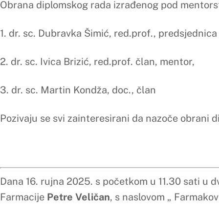
Dana 16. rujna 2025. s početkom u 11.30 sati u dvorani 4 Me
Farmacije
Petre Veličan
, s naslovom „ Farmakovigilancijski n
Obrana diplomskog rada izrađenog pod mentorstvom doc.dr.
1. dr. sc. Ivica Brizić, red.prof., predsjednik Povjerenstva
2.
dr. sc. Martin Kondža, doc. član, mentor
3. dr. sc. Dubravka Šimić, red.prof., članica
Pozivaju se svi zainteresirani da nazoče obrani diplomskog r
Dana 16. rujna 2025. s početkom u 12.00 sati u dvorani 4 Me
Farmacije
Ivane Jezidžić
, s naslovom „ Nove farmaceutske u