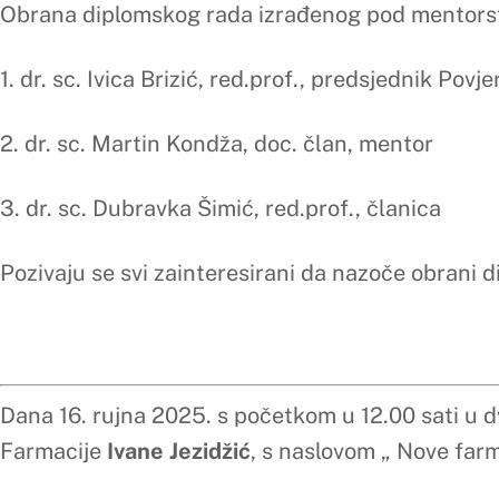
Obrana diplomskog rada izrađenog pod mentorstvom doc.dr.
1. dr. sc. Ivica Brizić, red. prof., predsjednik Povjerenstva
2.
dr. sc. Martin Kondža, doc. član, mentor
3. dr. sc. Dubravka Šimić, red.prof., članica
Pozivaju se svi zainteresirani da nazoče obrani diplomskog r
Dana 16. rujna 2025. s početkom u 12.30 sati u dvorani 4 Me
Farmacije
Melani Krstanović
, s naslovom „ Primjena fitotera
Obrana diplomskog rada izrađenog pod mentorstvom prof.dr.
1. dr. sc. Ivica Brizić, red.prof., predsjednik Povjerenstva