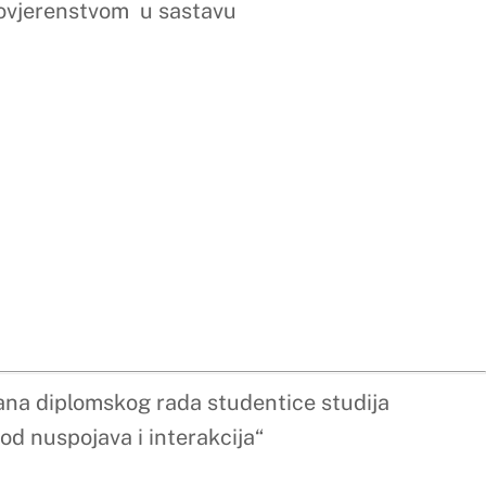
dentice studija
ja“
avu
dentice studija