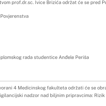
dicinskog fakulteta održati će se obrana diplomskog rada stu
adzor nad biljnim pripravcima: Rizik od nuspojava i interakci
sc. Martina Kondže održat će se pred Povjerenstvom u sast
ada studentice Petre Veličan
dicinskog fakulteta održati će se obrana diplomskog rada stu
sluge“