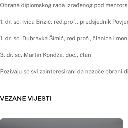
NEKATEGORIZIRANO
NEKATEGORI
Obavijest o kolektivnom godišnjem
Nastupno 
odmoru