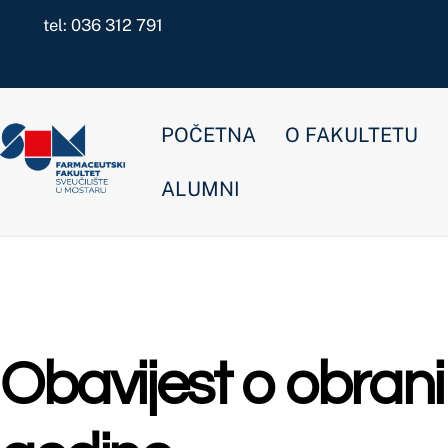
Skip
tel: 036 312 791
to
content
POČETNA
O FAKULTETU
NOVOSTI
ALUMNI
Obavijest o obrani dip
godine
Nekategorizirano