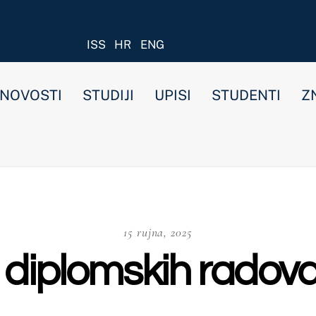
ISS
HR
ENG
STUDIJI
UPISI
STUDENTI
ZNANOST I ISTRAŽIVANJ
15 rujna, 2025
lomskih radova za 16.9.