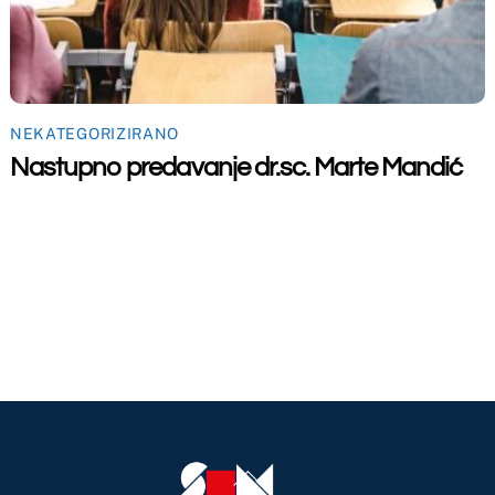
To
Top
maceutski fakultet u Mostaru
2026
Made by
iMBTech