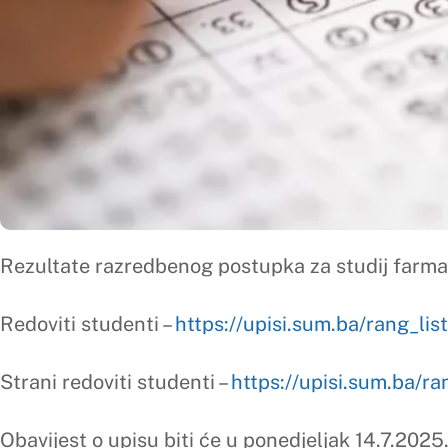
Rezultate razredbenog postupka za studij farmacije možete v
Redoviti studenti –
https://upisi.sum.ba/rang_lista/2034
Strani redoviti studenti –
https://upisi.sum.ba/rang_lista/20
Obavijest o upisu biti će u ponedjeljak 14.7.2025. godine.