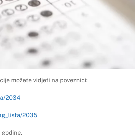
idjeti na poveznici:
35