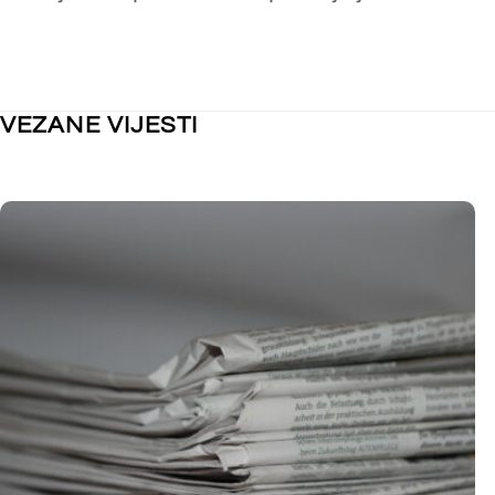
NEKATEGORIZIRANO
NEKATEGORI
Obavijest o kolektivnom godišnjem
Nastupno 
odmoru