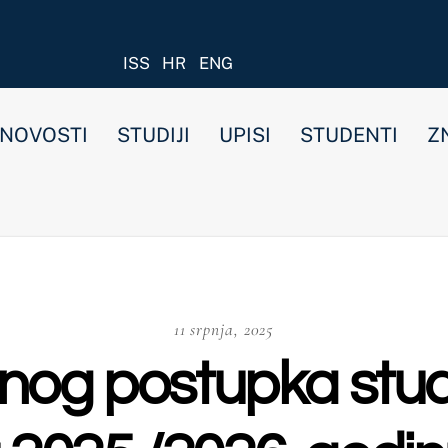
ISS
HR
ENG
STUDIJI
UPISI
STUDENTI
ZNANOST I ISTRAŽIVANJ
11 srpnja, 2025
postupka studija Farma
./2026. godinu