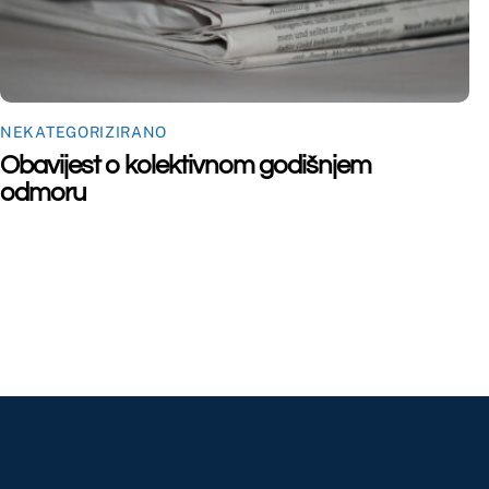
©
Far