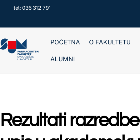
Skip
tel: 036 312 791
to
content
POČETNA
O FAKULTETU
NOVOSTI
ALUMNI
Rezultati razredbenog 
upis u akademsku 2025
Nekategorizirano