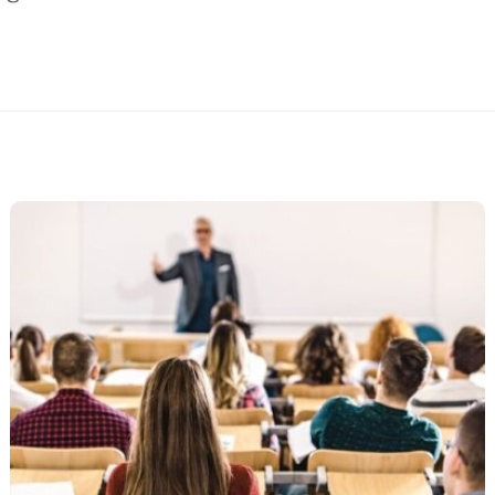
ZIRANO
NEKATEGORIZIRANO
predavanje dr.sc. Marte Mandić
Obavijest
Back